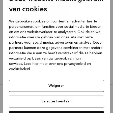
Kvik Gosselies
van cookies
Avenue du Grand Vivier 7 (Derrière le magasin CASA)
,
6041
Gosselies
Vandaag geopend vanaf 10:00 - 18:00
We gebruiken cookies om content en advertenties te
personaliseren, om functies voor social media te bieden
en om ons websiteverkeer te analyseren. Ook delen we
Kvik Kortrijk
informatie over uw gebruik van onze site met onze
Gentsesteenweg 246
partners voor social media, adverteren en analyse. Deze
,
8500
Kortrijk
Gesloten
partners kunnen deze gegevens combineren met andere
informatie die u aan ze heeft verstrekt of die ze hebben
verzameld op basis van uw gebruik van hun
services.
Lees hier meer over ons privacybeleid en
Kvik Leuven
cookiebeleid
Tiensesteenweg 386
,
3000
Leuven
Vandaag geopend vanaf 10:00 - 18:00
Weigeren
Kvik Liège - Hognoul
Shopping Hognoul, Rue Chaussée 17R
,
4342
Hognoul
Selectie toestaan
Vandaag geopend vanaf 10:00 - 18:00