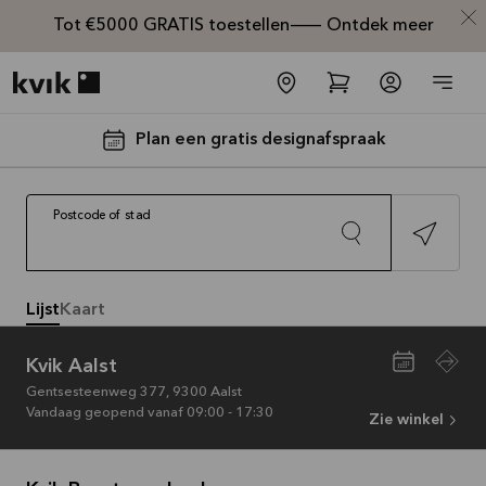
Tot €5000 GRATIS toestellen— Ontdek meer
Kvik logo
Plan een gratis designafspraak
Postcode of stad
Lijst
Kaart
Tot €5000,-
Kvik Aalst
Plan een gr
Toon e
GRATIS
Gentsesteenweg 377
,
9300
Aalst
Vandaag geopend vanaf 09:00 - 17:30
toestellen*
Zie winkel
Bekijk
aanbieding