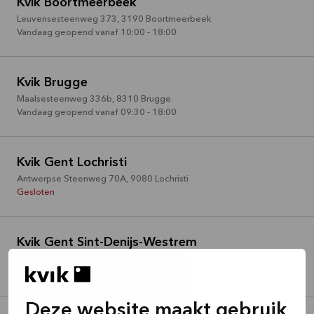
Kvik Boortmeerbeek
Leuvensesteenweg 373
,
3190
Boortmeerbeek
Vandaag geopend vanaf 10:00 - 18:00
Kvik Brugge
Maalsesteenweg 336b
,
8310
Brugge
Vandaag geopend vanaf 09:30 - 18:00
Kvik Gent Lochristi
Antwerpse Steenweg 70A
,
9080
Lochristi
Gesloten
Kvik Gent Sint-Denijs-Westrem
Kortrijksesteenweg 1110
,
9051
Sint-Denijs-Westrem
Vandaag geopend vanaf 09:30 - 18:00
Deze website maakt gebruik