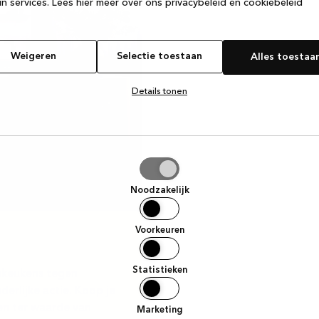
n services.
Lees hier meer over ons privacybeleid en cookiebeleid
Weigeren
Selectie toestaan
Alles toestaa
Details tonen
tie
aan
Noodzakelijk
Voorkeuren
Statistieken
gnkeukens tegen
derlijke actie. Koop je
en ter waarde van
Marketing