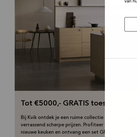
van hu
Selec
toest
Tot €5000,- GRATIS toestellen*
Bij Kvik ontdek je een ruime collectie Deense desi
verrassend scherpe prijzen. Profiteer van een uitzon
nieuwe keuken en ontvang een set GRATIS toestell