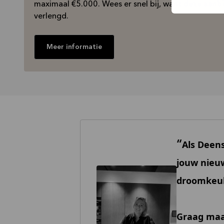
maximaal €5.000. Wees er snel bij, want deze aanbied
verlengd.
Meer informatie
Als Deens
jouw nieu
droomkeuk
Graag maak