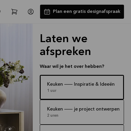
Plan een gratis designafspraak
Laten we
afspreken
Waar wil je het over hebben?
Tot €5000,- GRATIS toestellen*
Keuken -- Inspiratie & Ideeën
1 uur
Bekijk aanbieding
Keuken -- je project ontwerpen
2 uren