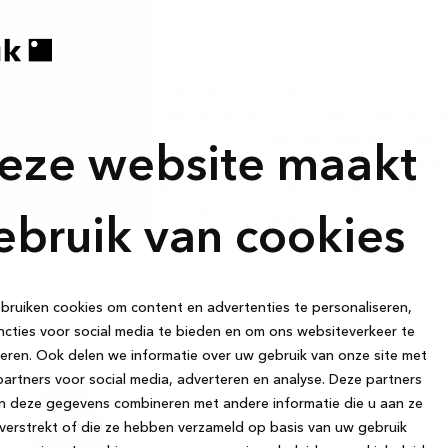
houd van aanvaarding van uw kredietaanvraag door Santande
mer Finance SA Avenida de Cantabria s/n 28660, Boadilla de
 KBO-nummer BE 0763.791.559. Kredietbemiddelaar (agent i
eze website maakt
zichthoudende autoriteit, FOD Economie – Koning Albert II
taling
looptijd van 42 maand
van 10.000 EUR met een
daflossing 268,11 EUR
en het totaal terug te betalen
ebruik van cookies
ruiken cookies om content en advertenties te personaliseren,
cties voor social media te bieden en om ons websiteverkeer te
eren. Ook delen we informatie over uw gebruik van onze site met
artners voor social media, adverteren en analyse. Deze partners
n deze gegevens combineren met andere informatie die u aan ze
verstrekt of die ze hebben verzameld op basis van uw gebruik