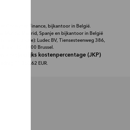
r Consumer Finance, bijkantoor in België.
l Monte, Madrid, Spanje en bijkantoor in België
n nevenfunctie): Ludec BV, Tiensesteenweg 386,
 laan 16 , 1000 Brussel.
en
jaarlijks kostenpercentage (JKP)
is het
 bedrag 11.260,62 EUR.