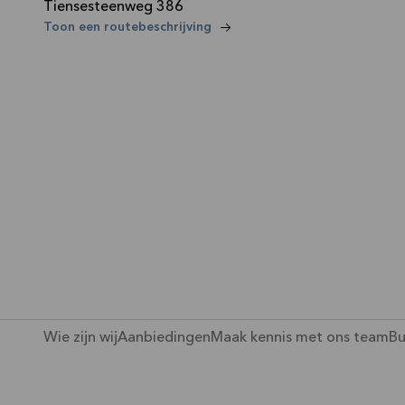
Tiensesteenweg 386
—
Toon een routebeschrijving
Wie zijn wij
Aanbiedingen
Maak kennis met ons team
Bu