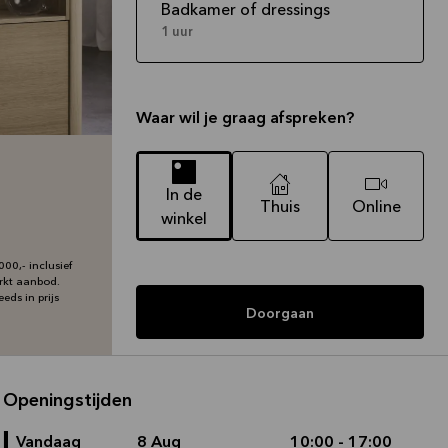
Badkamer of dressings
1 uur
Waar wil je graag afspreken?
In de
Thuis
Online
winkel
00,- inclusief
erkt aanbod.
eds in prijs
Doorgaan
Openingstijden
Vandaag
8 Aug
10:00 - 17:00