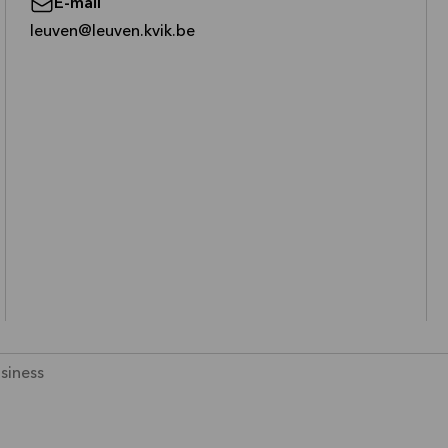
E-mail
—
leuven@leuven.kvik.be
siness