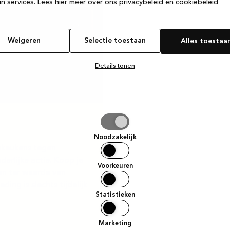
n services.
Lees hier meer over ons privacybeleid en cookiebeleid
Weigeren
Selectie toestaan
Alles toestaa
Details tonen
tie
aan
Noodzakelijk
gnkeukens tegen
derlijke actie. Koop je
Voorkeuren
en ter waarde van
ing is slechts tijdelijk
Statistieken
Marketing