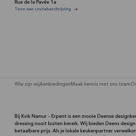
Rue de la Pavée 1a
—
Toon een routebeschrijving
Wie zijn wij
Aanbiedingen
Maak kennis met ons team
Ov
Bij Kvik Namur – Erpent is een mooie Deense designk
dressing nooit buiten bereik. Wij bieden Deens design
betaalbare prijs. Als je lokale keukenpartner verwelk