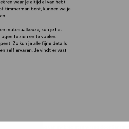
ëren waar je altijd al van hebt
 of timmerman bent, kunnen we je
ken!
en materiaalkeuze, kun je het
ogen te zien en te voelen.
nt. Zo kun je alle fijne details
n zelf ervaren. Je vindt er vast
houd van aanvaarding van uw kredietaanvraag door Santande