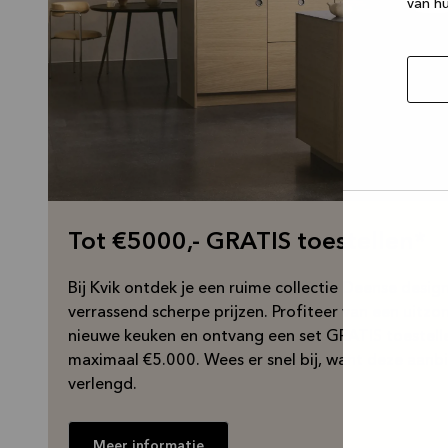
van hu
Selec
Tot €5000,- GRATIS toestellen*
toest
Bij Kvik ontdek je een ruime collectie Deense desi
verrassend scherpe prijzen. Profiteer van een uitzon
nieuwe keuken en ontvang een set GRATIS toestell
maximaal €5.000. Wees er snel bij, want deze aanbied
verlengd.
Meer informatie