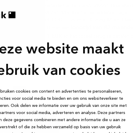
mer Finance SA Avenida de Cantabria s/n 28660, Boadilla de
KBO-nummer BE 0763.791.559. Kredietbemiddelaar (agent in 
houdende autoriteit, FOD Economie – Koning Albert II laan 
taling
looptijd van 42 maand
van 10.000 EUR met een
daflossing 268,11 EUR
en het totaal terug te betalen
eze website maakt
ebruik van cookies
ruiken cookies om content en advertenties te personaliseren,
cties voor social media te bieden en om ons websiteverkeer te
eren. Ook delen we informatie over uw gebruik van onze site met
artners voor social media, adverteren en analyse. Deze partners
n deze gegevens combineren met andere informatie die u aan ze
verstrekt of die ze hebben verzameld op basis van uw gebruik