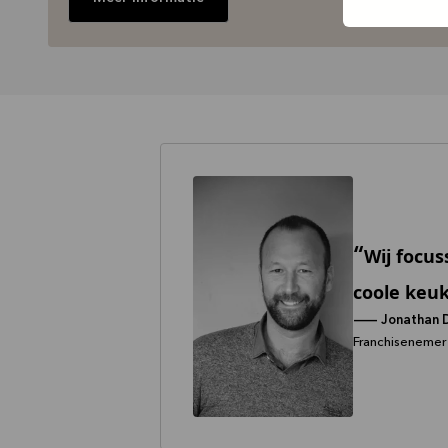
Wij focu
coole keu
--
Jonathan 
Franchisenemer