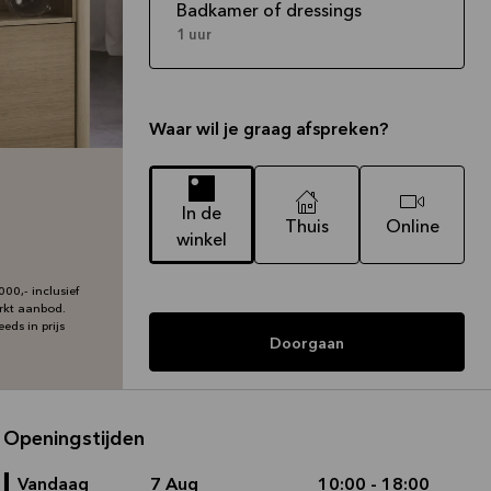
Badkamer of dressings
1 uur
Waar wil je graag afspreken?
In de
Thuis
Online
winkel
00,- inclusief
erkt aanbod.
eds in prijs
Doorgaan
Openingstijden
Vandaag
7 Aug
10:00 - 18:00