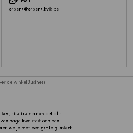
E-mail
—
erpent@erpent.kvik.be
er de winkel
Business
euken, -badkamermeubel of -
 van hoge kwaliteit aan een
omen we je met een grote glimlach