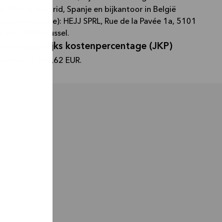
l Monte, Madrid, Spanje en bijkantoor in België
nevenfunctie): HEJJ SPRL, Rue de la Pavée 1a, 5101
16 , 1000 Brussel.
en
jaarlijks kostenpercentage (JKP)
is het
 bedrag 11.260,62 EUR.