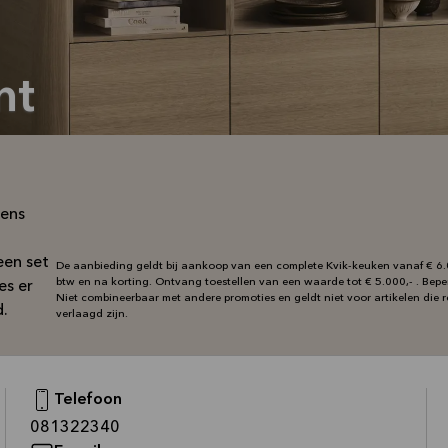
nt
kens
een set
De aanbieding geldt bij aankoop van een complete Kvik-keuken vanaf € 6.0
btw en na korting. Ontvang toestellen van een waarde tot € 5.000,- . Bep
es er
Niet combineerbaar met andere promoties en geldt niet voor artikelen die re
d.
verlaagd zijn.
Telefoon
—
081322340