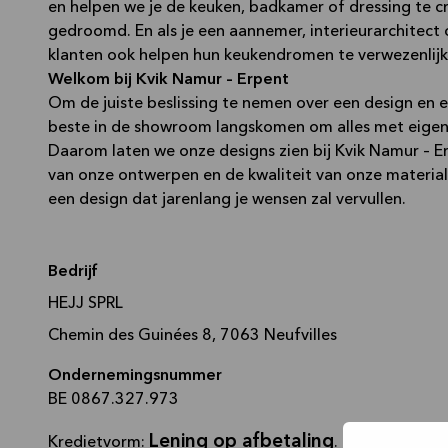
en helpen we je de keuken, badkamer of dressing te cre
gedroomd. En als je een aannemer, interieurarchitect
klanten ook helpen hun keukendromen te verwezenlij
Welkom bij Kvik Namur – Erpent
Om de juiste beslissing te nemen over een design en e
beste in de showroom langskomen om alles met eigen 
Daarom laten we onze designs zien bij Kvik Namur – Erpe
van onze ontwerpen en de kwaliteit van onze materiale
een design dat jarenlang je wensen zal vervullen.
Bedrijf
HEJJ SPRL
Chemin des Guinées 8, 7063 Neufvilles
Ondernemingsnummer
BE 0867.327.973
Lening op afbetaling
Kredietvorm:
. Onder voorbe