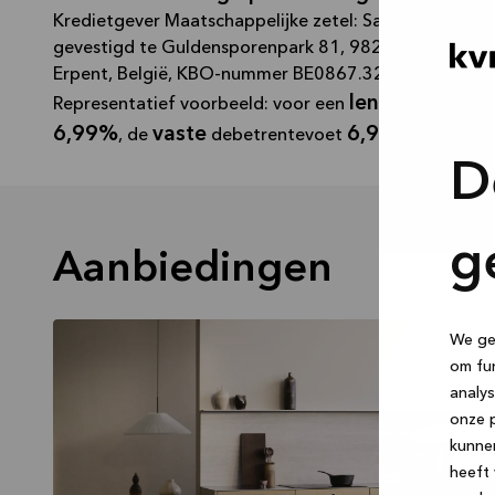
Kredietgever Maatschappelijke zetel: Santander Consu
gevestigd te Guldensporenpark 81, 9820 Merelbeke, 
Erpent, België, KBO-nummer BE0867.327.973. Toezicht
lening op afbe
Representatief voorbeeld: voor een
6,99%
vaste
6,99%
maan
, de
debetrentevoet
, de
D
g
Aanbiedingen
We geb
om fun
analys
onze p
kunne
heeft 