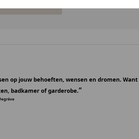
ssen op jouw behoeften, wensen en dromen. Want 
ken, badkamer of garderobe.
Degrève