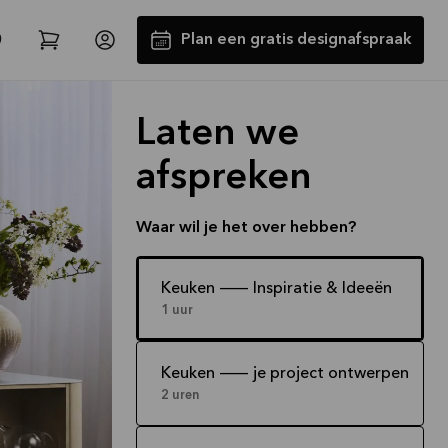
Plan een gratis designafspraak
Laten we
afspreken
Waar wil je het over hebben?
Tot €5000,- GRATIS toestellen*
Keuken -- Inspiratie & Ideeën
1 uur
Bekijk aanbieding
Keuken -- je project ontwerpen
2 uren