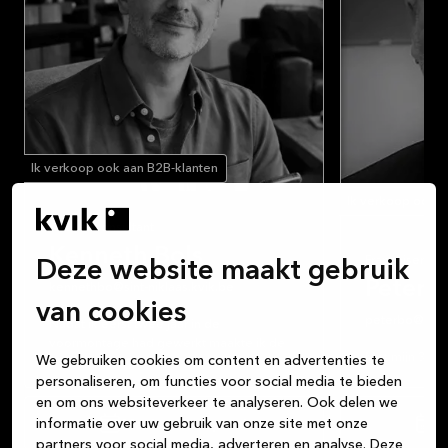
Ik verkoop ook aan B2B-klanten
Ik verkoop ook a
Keukenconsultant
Kenneth Bols
Franchisenem
Deze website maakt gebruik
Peter B
kennethbo@sint-niklaas.kvik.be
van cookies
peterbo@sint-
Nadat ik eerst twee jaar in de
voormontage had gewerkt maakte ik de
Met mijn 35 ja
We gebruiken cookies om content en advertenties te
overstap naar de verkoop.
keukenbranche
personaliseren, om functies voor social media te bieden
Dankzij die ervaring in de voormontage
augustus 201
ken ik alle kasten en functionele
en om ons websiteverkeer te analyseren. Ook delen we
van Kvik Sint-N
oplossingen die wij u bij Kvik kunnen
informatie over uw gebruik van onze site met onze
Maak een afspraak
M
daarop volgde
aanbieden.
partners voor social media, adverteren en analyse. Deze