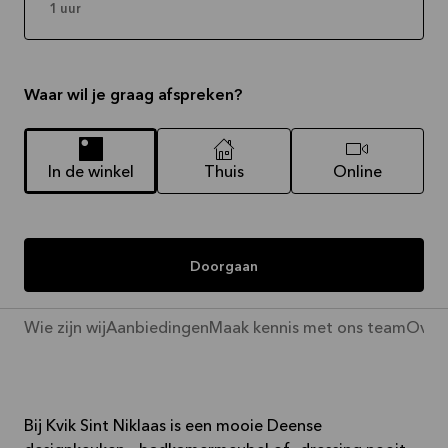
1 uur
Waar wil je graag afspreken?
In de winkel
Thuis
Online
Doorgaan
Wie zijn wij
Aanbiedingen
Maak kennis met ons team
Over 
Bij Kvik Sint Niklaas is een mooie Deense