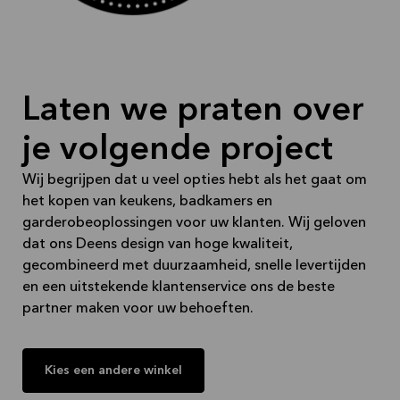
vakmensen te laten plaatsen of om het zelf te doen.
Vraag meer info in de winkel.
U bent van harte welkom in onze toonzaal.
Laten we praten over
Team Sint - Niklaas
je volgende project
Wij begrijpen dat u veel opties hebt als het gaat om
het kopen van keukens, badkamers en
garderobeoplossingen voor uw klanten. Wij geloven
dat ons Deens design van hoge kwaliteit,
gecombineerd met duurzaamheid, snelle levertijden
en een uitstekende klantenservice ons de beste
partner maken voor uw behoeften.
Kies een andere winkel