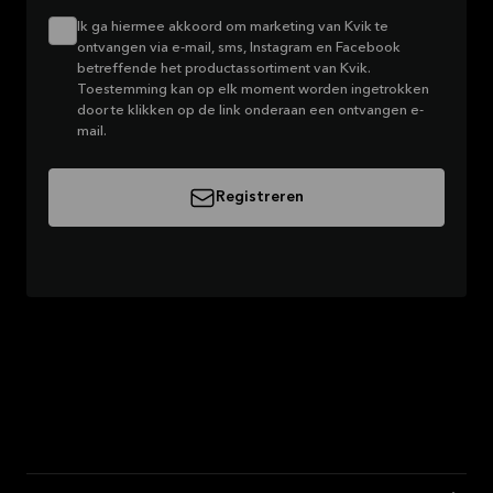
Ik ga hiermee akkoord om marketing van Kvik te
ontvangen via e-mail, sms, Instagram en Facebook
betreffende het productassortiment van Kvik.
Toestemming kan op elk moment worden ingetrokken
door te klikken op de link onderaan een ontvangen e-
mail.
Registreren