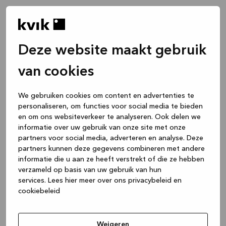
Deze website maakt gebruik
van cookies
We gebruiken cookies om content en advertenties te
personaliseren, om functies voor social media te bieden
en om ons websiteverkeer te analyseren. Ook delen we
informatie over uw gebruik van onze site met onze
partners voor social media, adverteren en analyse. Deze
partners kunnen deze gegevens combineren met andere
informatie die u aan ze heeft verstrekt of die ze hebben
verzameld op basis van uw gebruik van hun
services.
Lees hier meer over ons privacybeleid en
cookiebeleid
Application error: a client-side exception has occurred
while
loading
www.kvik.be
(see the browser console for more
Weigeren