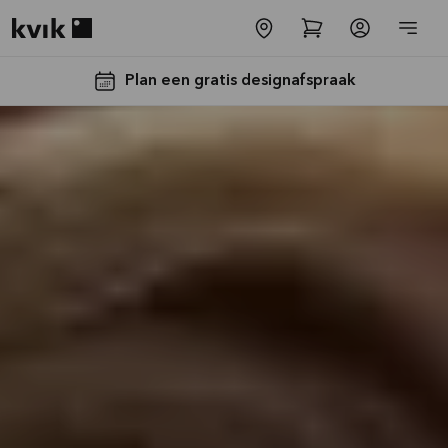
Kvik logo
Plan een gratis designafspraak
Tot €5000,-
GRATIS
toestellen*
Bekijk
aanbieding