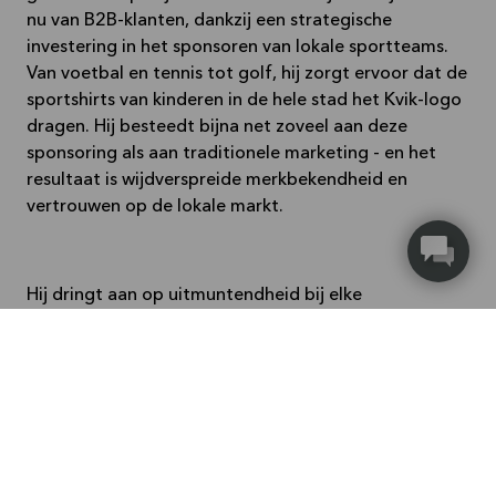
nu van B2B-klanten, dankzij een strategische
investering in het sponsoren van lokale sportteams.
Van voetbal en tennis tot golf, hij zorgt ervoor dat de
sportshirts van kinderen in de hele stad het Kvik-logo
dragen. Hij besteedt bijna net zoveel aan deze
sponsoring als aan traditionele marketing - en het
resultaat is wijdverspreide merkbekendheid en
vertrouwen op de lokale markt.
Hij dringt aan op uitmuntendheid bij elke
klantinteractie: “Als je een keuken in Fredericia hebt
gekocht, ben ik degene die hem heeft geleverd... ik
kan me dus niet verbergen.” Voor hem is tevredenheid
niet onderhandelbaar, het is elke keer 110%.
Luister naar het verhaal van Morten in onze
podcast