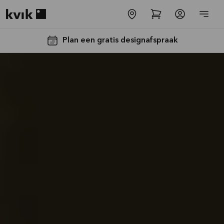
Kvik logo
Plan een gratis designafspraak
Tot €5000,-
GRATIS
toestellen*
Bekijk
aanbieding