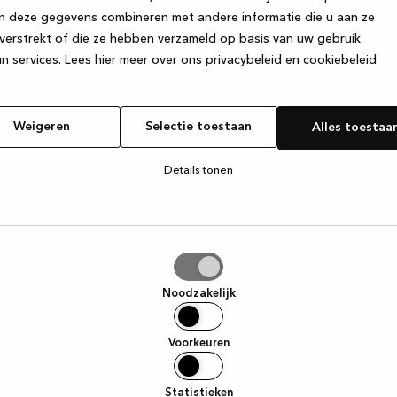
n deze gegevens combineren met andere informatie die u aan ze
verstrekt of die ze hebben verzameld op basis van uw gebruik
e exception has occurred
while loading
www.kvik.be
(see the browse
n services.
Lees hier meer over ons privacybeleid en cookiebeleid
Weigeren
Selectie toestaan
Alles toestaa
Details tonen
tie
aan
Noodzakelijk
Voorkeuren
Statistieken