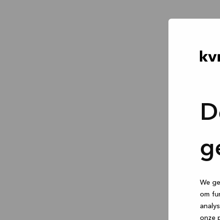
D
g
We geb
om fun
analys
onze p