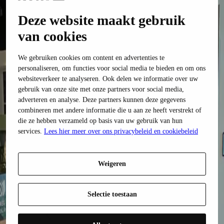
✅ Inclusief alle toestellen
Deze website maakt gebruik
✅ Sanitair en werkbladen
van cookies
🚫 Geen plaatsing of extra services inbegrepen
We gebruiken cookies om content en advertenties te
Normaal € 20.752,-
personaliseren, om functies voor social media te bieden en om ons
websiteverkeer te analyseren. Ook delen we informatie over uw
NU € 9.999,-
gebruik van onze site met onze partners voor social media,
Kvik Kortrijk
adverteren en analyse. Deze partners kunnen deze gegevens
combineren met andere informatie die u aan ze heeft verstrekt of
Wij vinden dat een keuken kopen net zo leuk moet zijn als het leven
die ze hebben verzameld op basis van uw gebruik van hun
in die keuken. Alle maaltijden die je klaarmaakt, de gesprekken met
services.
Lees hier meer over ons privacybeleid en cookiebeleid
vrienden bij een glas wijn, het huiswerk dat de kinderen aan tafel
maken, de gezelschapsspelletjes die je speelt … De keuken is het
centrum van je leven. Wij zijn je betrouwbare partner voor
prachtige, hoogwaardige Deense designproducten in duurzame
Weigeren
materialen, of je nu op zoek bent naar een keuken, badkamer of
maatkast. Wij streven er altijd naar om een fantastische
klantenservice te bieden, vanaf het moment dat je een van onze
Selectie toestaan
winkels binnenstapt tot het moment dat je thuis je nieuwe keuken,
badkamer of maatkast kunt bewonderen.
Over Kvik