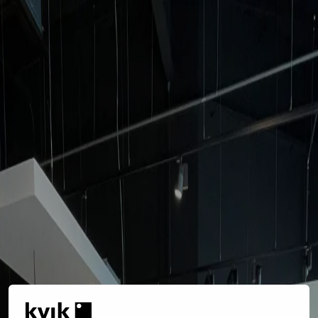
Home
Keuken
Assortiment
Showroomkeukens
Prato - Kvik Kortrijk
PRATO X GREY
Design: Prato X Grey
Werkblad: Compact laminaat Black Stone 12mm
Spoelbak: ECO 500
Kraanwerk: Quooker Flex RVS – 3XRVS
Multifunctionele heteluchtoven: AEG - BPE742220B
Inductiekookplaat Saphirmatt 80 cm: AEG - NIK85M00AZ
Vaatwasser: AEG – FSK63657P
Pure'line Compact 120 zwart: NOVY - 6822
Combi Koel/Vries, 178cm: AEG - SCB61826NS