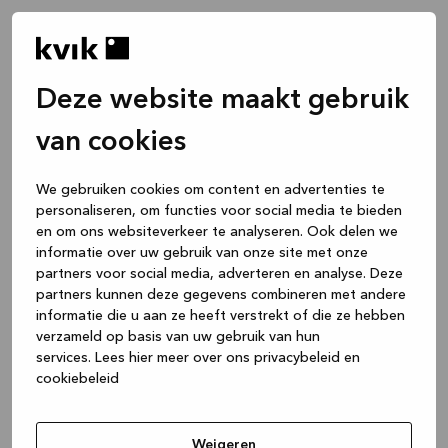
Deze website maakt gebruik
van cookies
We gebruiken cookies om content en advertenties te
personaliseren, om functies voor social media te bieden
en om ons websiteverkeer te analyseren. Ook delen we
informatie over uw gebruik van onze site met onze
partners voor social media, adverteren en analyse. Deze
partners kunnen deze gegevens combineren met andere
informatie die u aan ze heeft verstrekt of die ze hebben
verzameld op basis van uw gebruik van hun
services.
Lees hier meer over ons privacybeleid en
cookiebeleid
Application error: a client-side exception has occurred
while
loading
www.kvik.be
(see the browser console for more
Weigeren