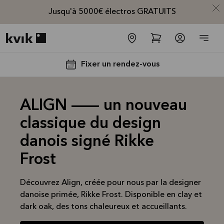
Jusqu'à 5000€ électros GRATUITS
Kvik logo
Fixer un rendez-vous
ALIGN — un nouveau
classique du design
danois signé Rikke
Jusqu'à
Frost
5000€
d'appareils
Découvrez Align, créée pour nous par la designer
danoise primée, Rikke Frost. Disponible en clay et
électros
dark oak, des tons chaleureux et accueillants.
GRATUITS*