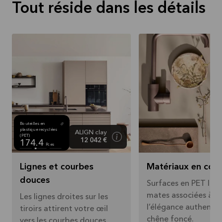
Tout réside dans les détails
Bouteilles en
plastique recyclées
ALIGN clay
(PET)
12 042 €
174.4
Pces
Lignes et courbes
Matériaux en con
douces
Surfaces en PET liss
mates associées à
Les lignes droites sur les
l’élégance authenti
tiroirs attirent votre œil
chêne foncé.
vers les courbes douces