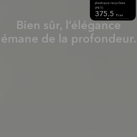
plastique recyclées
(PET)
264.9
Kg
375.5
Pces
Bien sûr, l’élégance
émane de la profondeur.