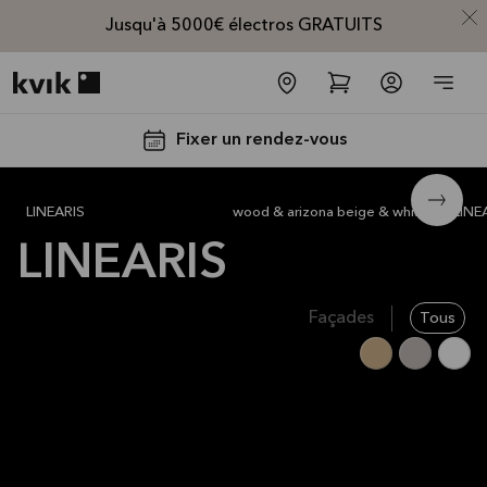
Jusqu'à 5000€ électros GRATUITS
Kvik logo
Fixer un rendez-vous
LINEARIS
wood & arizona beige & white
LINE
LINEARIS
Façades
Tous
Jusqu'à
5000€
d'appareils
électros
GRATUITS*