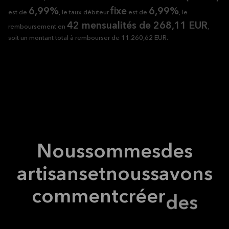
6,99%
fixe
6,99%
est de
, le taux débiteur
est de
, le
42 mensualités de 268,11 EUR
remboursement en
,
soit un montant total à rembourser de 11.260,62 EUR.
Nous
sommes
des
artisans
et
nous
savons
comment
créer
des
modèles
qui