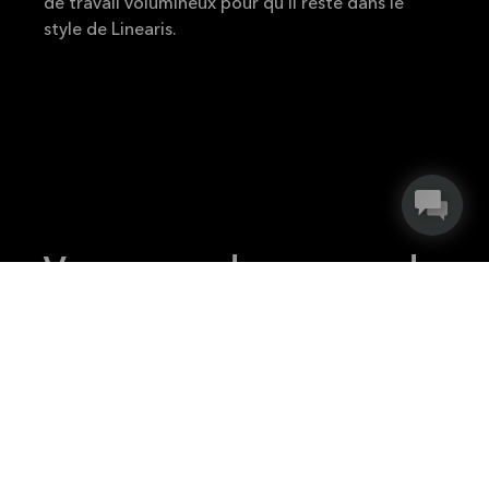
de travail volumineux pour qu’il reste dans le
style de Linearis.
Voyez grand — quand
la taille a son
importance.
Vous pouvez tout simplement envisager un
modèle blanc pour votre cuisine de petite
dimension, de manière à la faire paraître plus
grande. Linearis ne fait pas exception, mais nos