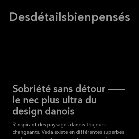
Lire la
VEDA
suite
Tous
Des
détails
bien
pensés
Sobriété sans détour —
le nec plus ultra du
design danois
S’inspirant des paysages danois toujours
changeants, Veda existe en différentes superbes