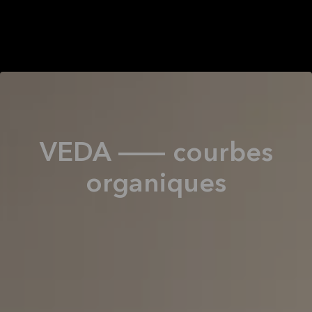
VEDA — courbes
organiques