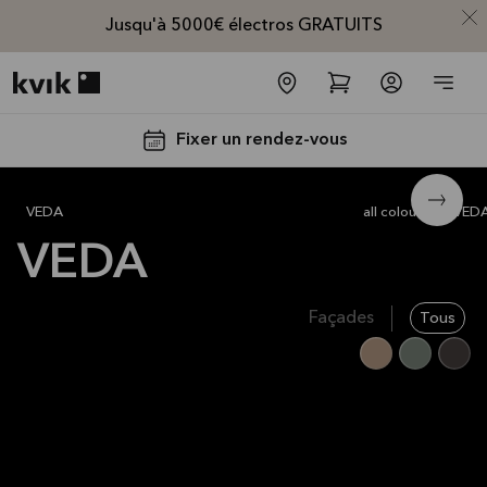
Jusqu'à 5000€ électros GRATUITS
Kvik logo
Fixer un rendez-vous
VEDA light oak
15 625 €
VEDA
all colours
VED
VEDA
Façades
Tous
Jusqu'à
5000€
d'appareils
électros
GRATUITS*