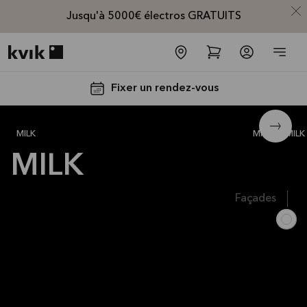
Jusqu'à 5000€ électros GRATUITS
Kvik logo
Fixer un rendez-vous
MILK SMART white
844 €
MILK
Milk
MILK
MILK
Façades
Jusqu'à
5000€
d'appareils
électros
GRATUITS*