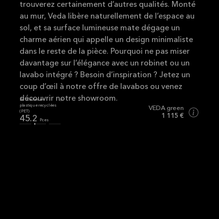
trouverez certainement d’autres qualités. Monté
au mur, Veda libère naturellement de l’espace au
sol, et sa surface lumineuse mate dégage un
charme aérien qui appelle un design minimaliste
dans le reste de la pièce. Pourquoi ne pas miser
davantage sur l’élégance avec un robinet ou un
lavabo intégré ?
Besoin d’inspiration ? Jetez un
coup d’œil à notre offre de lavabos
ou venez
découvrir notre showroom.
Bouteilles en
Empreinte carbone
plastique recyclées
VEDA green
(PET)
41.87
1 115 €
kg CO₂
45.2
Pces