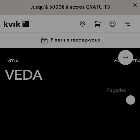
Jusqu'à 5000€ électros GRATUITS
Kvik logo
Fixer un rendez-vous
VEDA green
1 115 €
VEDA
Veda
VED
VEDA
Façades
Jusqu'à
5000€
d'appareils
électros
GRATUITS*