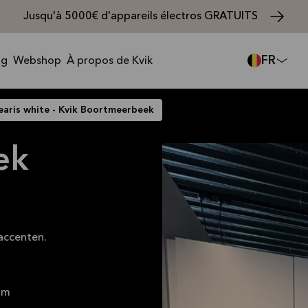
Jusqu'à 5000€ d'appareils électros GRATUITS
FR
ng
Webshop
À propos de Kvik
earis white - Kvik Boortmeerbeek
ek
accenten.
mm