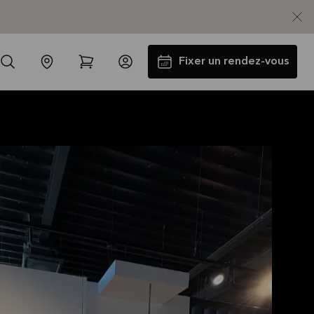
Fixer un rendez-vous
Jusqu'à 5000€ d'appareils
électros GRATUITS*
Lire la suite