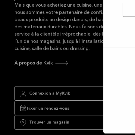
Mais que vous achetiez une cuisine, une salle de bains 
nous sommes votre partenaire de confiance pour vous
beaux produits au design danois, de haute qualité et 
des matériaux durables. Nous faisons de notre mieux 
service à la clientèle irréprochable, dès l’instant où v
l’un de nos magasins, jusqu’à l’installation complète d
cuisine, salle de bains ou dressing.
Autor
À propos de Kvik
la
sélec
Connexion à MyKvik
Fixer un rendez-vous
Trouver un magasin