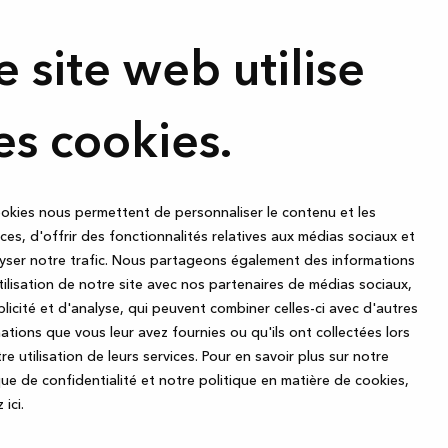
e site web utilise
es cookies.
okies nous permettent de personnaliser le contenu et les
es, d'offrir des fonctionnalités relatives aux médias sociaux et
yser notre trafic. Nous partageons également des informations
utilisation de notre site avec nos partenaires de médias sociaux,
Inscrivez-vou
licité et d'analyse, qui peuvent combiner celles-ci avec d'autres
ations que vous leur avez fournies ou qu'ils ont collectées lors
— recevez de
plaisant que les
re utilisation de leurs services.
Pour en savoir plus sur notre
s y préparez, les
que de confidentialité et notre politique en matière de cookies,
 amis autour d’un
Inscrivez-vous à notre new
 ic
i.
 de la table, les
promotions géniales que 
ie de famille.