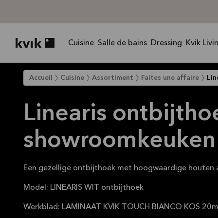
Cuisine
Salle de bains
Dressing
Kvik Livi
Kvik logo
Accueil
Cuisine
Assortiment
Faites une affaire
Lin
Linearis ontbijtho
showroomkeuken
Een gezellige ontbijthoek met hoogwaardige houten 
Model: LINEARIS WIT ontbijthoek
Werkblad: LAMINAAT KVIK TOUCH BIANCO KOS 20