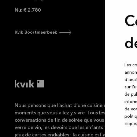
Nu: € 2.780
C
Kvik Boortmeerbeek
d
Les co
annonc
d'anal
sur l'
de pub
inform
Nous pensons que l’achat d’une cuisine doit être aussi 
de vot
moments que vous allez y vivre. Tous les repas que vou
politi
conversations de fin de soirée que vous avez avec des
cliquez
verre de vin, les devoirs que les enfants font sur le coin
jeux de cartes endiablés : la cuisine est au cœur de la v