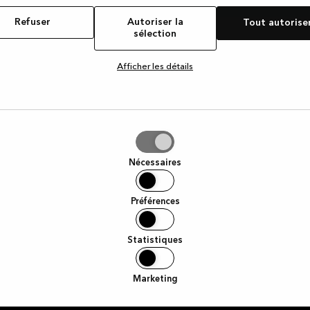
ou un dressing,
Refuser
Autoriser la
Tout autorise
 fournir de
sélection
Prénom
fabriqués avec
pour fournir un
Afficher les détails
ous entrez dans
E-mail
e votre nouvelle
J'accepte par la présente de
iser
Facebook concernant la gam
tout moment en cliquant sur l
Nécessaires
tion
Préférences
Statistiques
Marketing