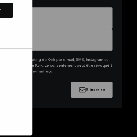
r
 recevoir du marketing de Kvik par e-mail, SMS, Instagram et
me de produits de Kvik. Le consentement peut être révoqué à
e lien en bas d'un e-mail reçu.
S'inscrire