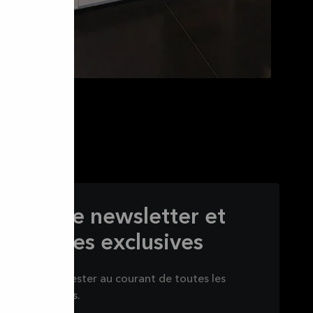
s à notre newsletter et
s offres exclusives
sletter pour rester au courant de toutes les
nous préparons.