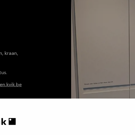
n, kraan,
us.
n.kvik.be