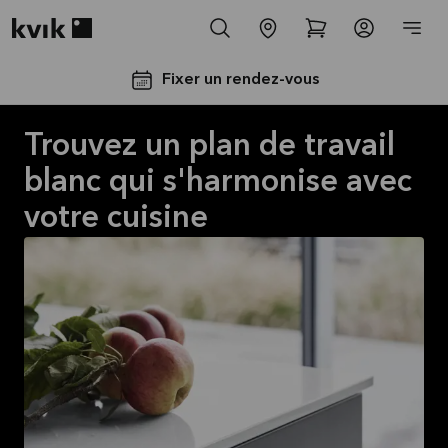
Kvik logo
Fixer un rendez-vous
Trouvez un plan de travail
blanc qui s'harmonise avec
votre cuisine
Jusqu'à
5000€
d'appareils
électros
GRATUITS*
Lire la
suite