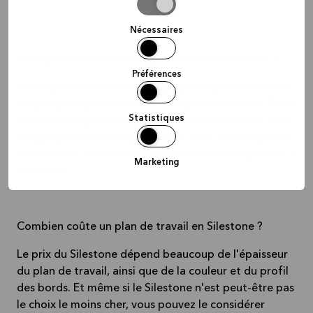
la
sélection
Nécessaires
Quel plan de travail est le plus facile à entretenir ?
Préférences
Le composite et le stratifié comptent parmi les choix
les plus pratiques en matière de plans de travail. Ils ne
Statistiques
nécessitent qu'un entretien minimal et résistent à un
usage quotidien sans perdre leur éclat. Le composite
est en outre très résistant aux taches, aux rayures et à
Marketing
la chaleur.
Combien coûte un plan de travail en Silestone ?
Le prix du Silestone dépend beaucoup de l'épaisseur
du plan de travail, ainsi que de la couleur et du profil
des bords. Et même si le Silestone n'est peut-être pas
le choix le moins cher, vous pouvez le considérer