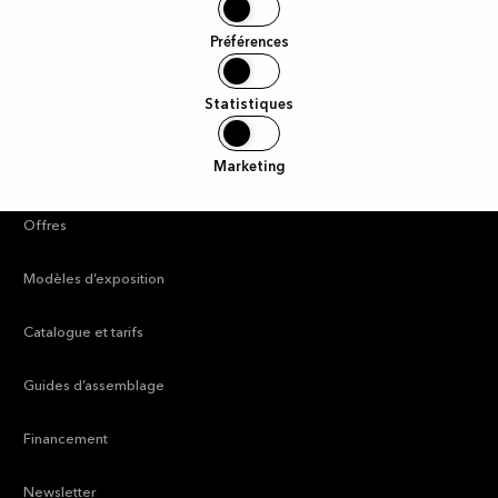
Liens utiles
Préférences
Statistiques
—
Trouver un magasin
Marketing
—
Guides et inspiration
—
Offres
—
Modèles d’exposition
—
Catalogue et tarifs
—
Guides d’assemblage
—
Financement
—
Newsletter