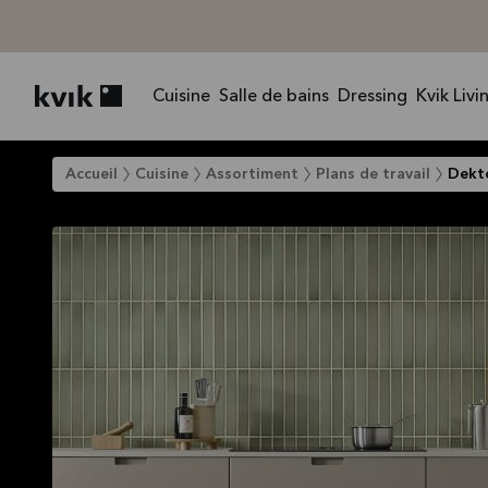
Cuisine
Salle de bains
Dressing
Kvik Livi
Kvik logo
Accueil
Cuisine
Assortiment
Plans de travail
Dekt