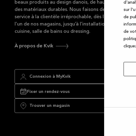
beaux produits au design danois, de haute qualité et 
d'anal
des matériaux durables. Nous faisons de notre mieux 
sur l'
service à la clientèle irréprochable, dès l’instant où v
de pub
l’un de nos magasins, jusqu’à l’installation complète d
inform
cuisine, salle de bains ou dressing.
de vot
politi
À propos de Kvik
cliquez
Connexion à MyKvik
Fixer un rendez-vous
Trouver un magasin
Autor
la
sélec