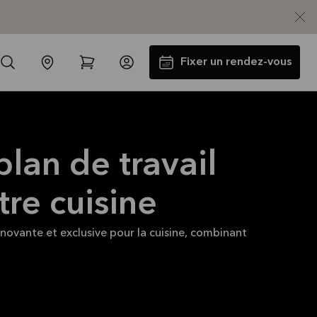
Fixer un rendez-vous
plan de travail
re cuisine
nnovante et exclusive pour la cuisine, combinant
Jusqu'à 5000€ d'appareils
électros GRATUITS*
Lire la suite