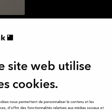
Inscrivez-vou
e site web utilise
— recevez de
plaisant que les
s y préparez, les
es cookies.
 amis autour d’un
Inscrivez-vous à notre new
 de la table, les
promotions géniales que 
ie de famille.
ou un dressing,
okies nous permettent de personnaliser le contenu et les
 fournir de
es, d'offrir des fonctionnalités relatives aux médias sociaux et