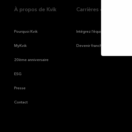
À propos de Kvik
Carrières chez Kvik
—
Pourquoi Kvik
—
Intégrez l’équipe Kvik
—
MyKvik
—
Devenir franchisé
—
20ème anniversaire
—
ESG
—
Presse
—
Contact