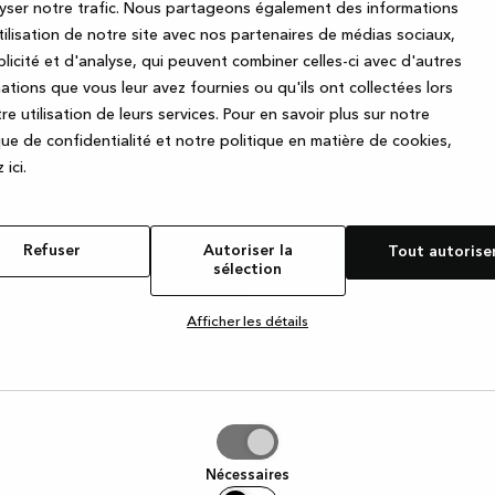
Prénom
fabriqués avec
yser notre trafic. Nous partageons également des informations
pour fournir un
utilisation de notre site avec nos partenaires de médias sociaux,
ous entrez dans
licité et d'analyse, qui peuvent combiner celles-ci avec d'autres
E-mail
e votre nouvelle
ations que vous leur avez fournies ou qu'ils ont collectées lors
re utilisation de leurs services.
Pour en savoir plus sur notre
que de confidentialité et notre politique en matière de cookies,
J'accepte par la présente de
 ic
i.
Facebook concernant la gam
tout moment en cliquant sur l
Refuser
Autoriser la
Tout autorise
sélection
Afficher les détails
iser
Nécessaires
tion