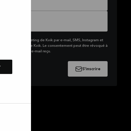
 recevoir du marketing de Kvik par e-mail, SMS, Instagram et
me de produits de Kvik. Le consentement peut être révoqué à
e lien en bas d'un e-mail reçu.
r
S'inscrire