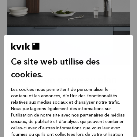
Ce site web utilise des
cookies.
Trouvez un nouveau plan
de travail noir pour votre
Les cookies nous permettent de personnaliser le
contenu et les annonces, d'offrir des fonctionnalités
cuisine
relatives aux médias sociaux et d'analyser notre trafic.
Nous partageons également des informations sur
l'utilisation de notre site avec nos partenaires de médias
Le bon plan de travail peut faire toute la différence
sociaux, de publicité et d'analyse, qui peuvent combiner
dans votre cuisine. Et avec un plan de travail noir,
celles-ci avec d'autres informations que vous leur avez
vous pouvez apporter plus d'élégance à votre cuisine
fournies ou qu'ils ont collectées lors de votre utilisation