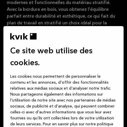
modernes et fonctionnelles du matériau stratifié.
Avec la bordure en bois, vous obtenez l'équilibre
parfait entre durabilité et esthétique, ce qui fait du
plan de travail en stratifié un choix idéal pour la
cuisine et la salle de bain.
Les plans de travail en stratifié sont connus pour leur
robustesse, leur résistance aux taches et leur facilité
Ce site web utilise des
d'entretien. Avec une bordure en bois, vous ajoutez
cookies.
une dimension supplémentaire de design. La couleur
chaleureuse et la texture du bois contrastent joliment
avec la surface lisse du stratifié, créant une
Les cookies nous permettent de personnaliser le
apparence sophistiquée et intemporelle. Que vous
contenu et les annonces, d'offrir des fonctionnalités
relatives aux médias sociaux et d'analyser notre trafic.
choisissiez du chêne naturel ou du chêne foncé, votre
Nous partageons également des informations sur
plan de travail en stratifié avec bordure en bois
l'utilisation de notre site avec nos partenaires de médias
ajoutera une touche unique et personnelle à votre
sociaux, de publicité et d'analyse, qui peuvent combiner
intérieur.
celles-ci avec d'autres informations que vous leur avez
fournies ou qu'ils ont collectées lors de votre utilisation
Optez pour un plan de travail en stratifié avec
de leurs services.
Pour en savoir plus sur notre politique