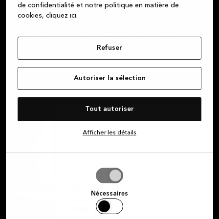
bordure en bois et bénéficiez d'une surface à la fois
de confidentialité et notre politique en matière de
pratique, durable et esthétiquement plaisante.
cookies, cliquez ic
i.
Rendez votre intérieur encore plus élégant et
fonctionnel avec un plan de travail qui s'intègre
parfaitement dans des décors modernes ou
Refuser
classiques.
Autoriser la sélection
Tout autoriser
Afficher les détails
Autoriser
la
sélection
Nécessaires