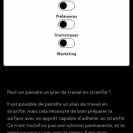
Comment entretenir un plan de travail en stratifié
noir ?
Préférences
Un plan de travail en stratifié noir ne nécessite pas
beaucoup d'entretien. Il suffit de l'essuyer avec un
Statistiques
chiffon humide et du savon doux pour éliminer les
taches. Évitez également autant que possible les
Marketing
produits abrasifs, les éponges dures et les produits
chimiques agressifs qui peuvent rayer la surface.
Peut-on peindre un plan de travail en stratifié ?
Il est possible de peindre un plan de travail en
stratifié, mais cela nécessite de bien préparer la
surface avec un apprêt capable d'adhérer au stratifié.
Ce n'est toutefois pas une solution permanente, et la