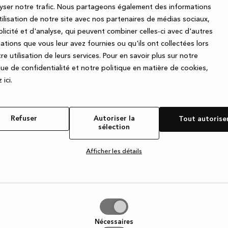
Prénom
yser notre trafic. Nous partageons également des informations
fabriqués avec
utilisation de notre site avec nos partenaires de médias sociaux,
pour fournir un
licité et d'analyse, qui peuvent combiner celles-ci avec d'autres
ous entrez dans
E-mail
ations que vous leur avez fournies ou qu'ils ont collectées lors
e votre nouvelle
re utilisation de leurs services.
Pour en savoir plus sur notre
que de confidentialité et notre politique en matière de cookies,
J'accepte par la présente de
 ic
i.
Facebook concernant la gam
tout moment en cliquant sur l
Refuser
Autoriser la
Tout autorise
sélection
Afficher les détails
iser
Nécessaires
tion