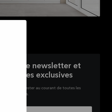
s à notre newsletter et
s offres exclusives
sletter pour rester au courant de toutes les
nous préparons.