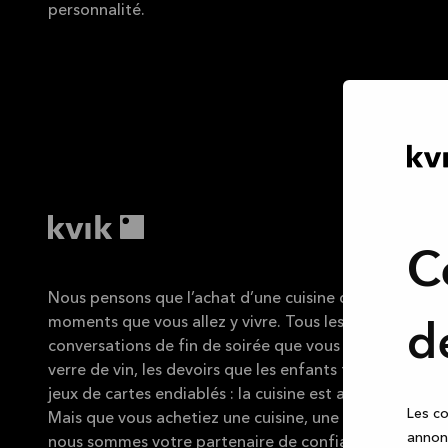
personnalité.
C
Nous pensons que l’achat d’une cuisine doit être aussi 
moments que vous allez y vivre. Tous les repas que vou
d
conversations de fin de soirée que vous avez avec des
verre de vin, les devoirs que les enfants font sur le coin
jeux de cartes endiablés : la cuisine est au cœur de la v
Les co
Mais que vous achetiez une cuisine, une salle de bains 
annonc
nous sommes votre partenaire de confiance pour vous