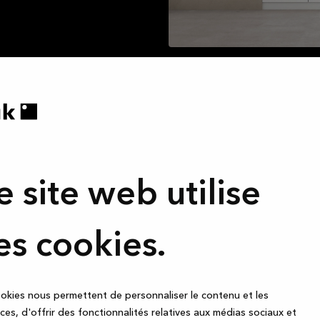
Inscrivez-vou
e site web utilise
— recevez de
plaisant que les
s y préparez, les
es cookies.
 amis autour d’un
Inscrivez-vous à notre new
 de la table, les
promotions géniales que 
ie de famille.
okies nous permettent de personnaliser le contenu et les
ou un dressing,
es, d'offrir des fonctionnalités relatives aux médias sociaux et
 fournir de