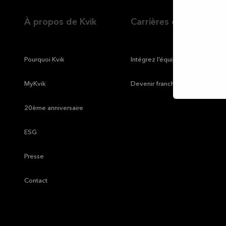
À propos de Kvik
Carrières chez Kvik
—
Pourquoi Kvik
—
Intégrez l’équipe Kvik
—
MyKvik
—
Devenir franchisé
—
20ème anniversaire
—
ESG
—
Presse
—
Contact