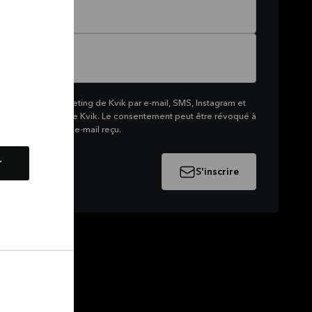
 recevoir du marketing de Kvik par e-mail, SMS, Instagram et
me de produits de Kvik. Le consentement peut être révoqué à
e lien en bas d'un e-mail reçu.
r
S'inscrire