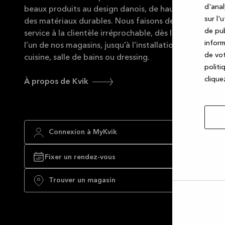
d'anal
beaux produits au design danois, de haute qualité et 
sur l'
des matériaux durables. Nous faisons de notre mieux 
de pub
service à la clientèle irréprochable, dès l’instant où v
inform
l’un de nos magasins, jusqu’à l’installation complète d
de vot
cuisine, salle de bains ou dressing.
politi
cliquez
À propos de Kvik
Connexion à MyKvik
Fixer un rendez-vous
Trouver un magasin
Autor
la
sélec