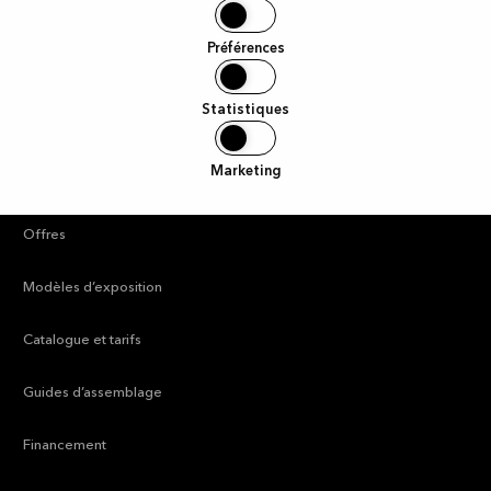
Liens utiles
Préférences
Statistiques
—
Trouver un magasin
Marketing
—
Guides et inspiration
—
Offres
—
Modèles d’exposition
—
Catalogue et tarifs
—
Guides d’assemblage
—
Financement