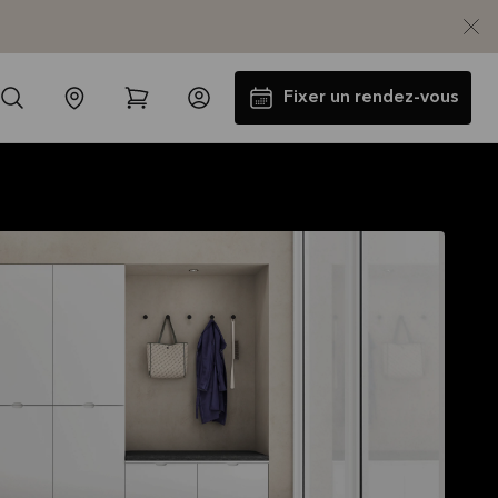
Fixer un rendez-vous
Jusqu'à 5000€ d'appareils
électros GRATUITS*
Lire la suite