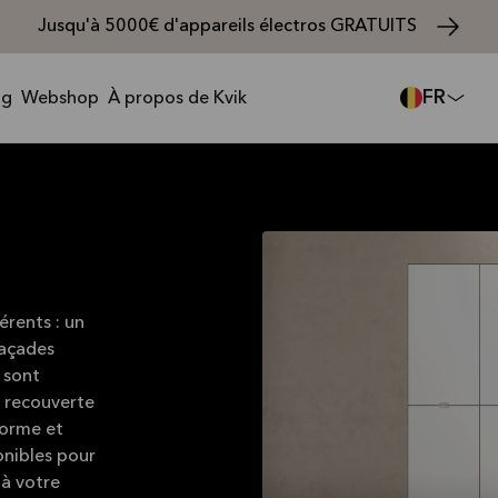
Jusqu'à 5000€ d'appareils électros GRATUITS
FR
ng
Webshop
À propos de Kvik
érents : un
façades
 sont
 recouverte
forme et
onibles pour
 à votre