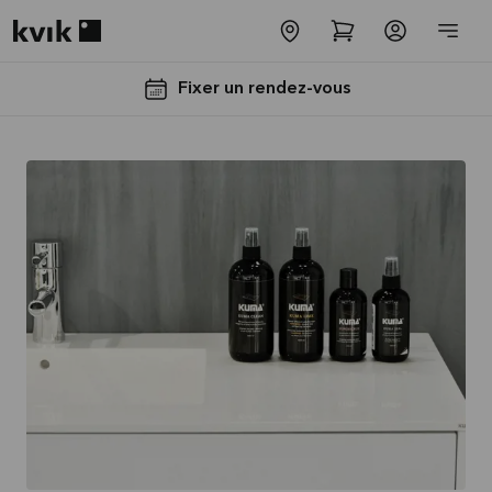
Kvik logo
Fixer un rendez-vous
Jusqu'à
5000€
d'appareils
électros
GRATUITS*
Lire la
suite