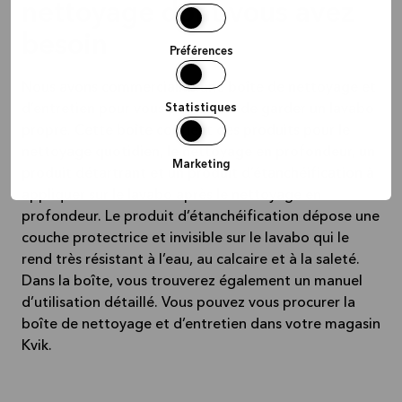
nettoyage dont vous avez
besoin
Préférences
Nous avons commercialisé une boîte de nettoyage et
Statistiques
d’entretien pour vous permettre de garder un lavabo
propre. Cette boîte contient des produits pour le
nettoyage quotidien, le nettoyage en profondeur, un
Marketing
produit détartrant et un produit d’étanchéification à
appliquer sur le lavabo après le nettoyage en
profondeur. Le produit d’étanchéification dépose une
couche protectrice et invisible sur le lavabo qui le
rend très résistant à l’eau, au calcaire et à la saleté.
Dans la boîte, vous trouverez également un manuel
d’utilisation détaillé. Vous pouvez vous procurer la
boîte de nettoyage et d’entretien dans votre magasin
Kvik.