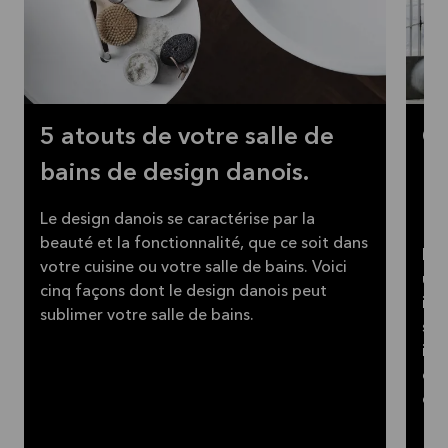
5 atouts de votre salle de
C
bains de design danois.
l’
no
Le design danois se caractérise par la
beauté et la fonctionnalité, que ce soit dans
Il 
votre cuisine ou votre salle de bains. Voici
une
cinq façons dont le design danois peut
imp
sublimer votre salle de bains.
sav
ici
est
d’i