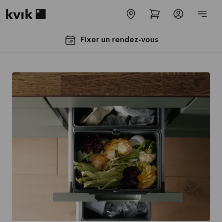
Kvik logo
Fixer un rendez-vous
Jusqu'à
5000€
d'appareils
électros
GRATUITS*
Lire la
suite