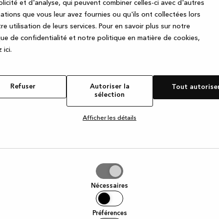
licité et d'analyse, qui peuvent combiner celles-ci avec d'autres
ations que vous leur avez fournies ou qu'ils ont collectées lors
re utilisation de leurs services.
Pour en savoir plus sur notre
e exception has occurred
while loading
www.kvik.be
(see the browse
que de confidentialité et notre politique en matière de cookies,
 ic
i.
Refuser
Autoriser la
Tout autorise
sélection
Afficher les détails
iser
Nécessaires
tion
Préférences