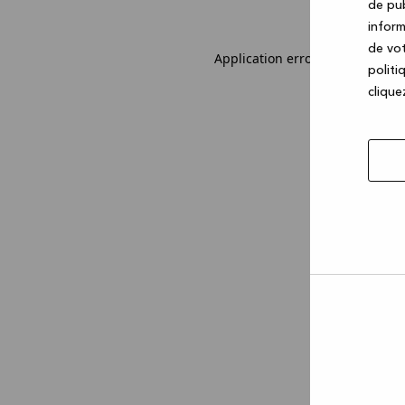
de pub
inform
de vot
Application error: a client-sid
politi
cliquez
Autor
la
sélec