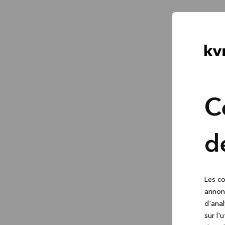
C
d
Les co
annonc
d'anal
sur l'