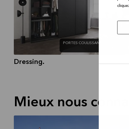
cliquez
PORTES COULISSANTES black
1 329 €
Dressing.
Autor
la
sélec
Mieux nous connaî