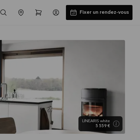
Fixer un rendez-vous
Jusqu'à 5000€ d'appareils
électros GRATUITS*
Lire la suite
LINEARIS white
5 559 €