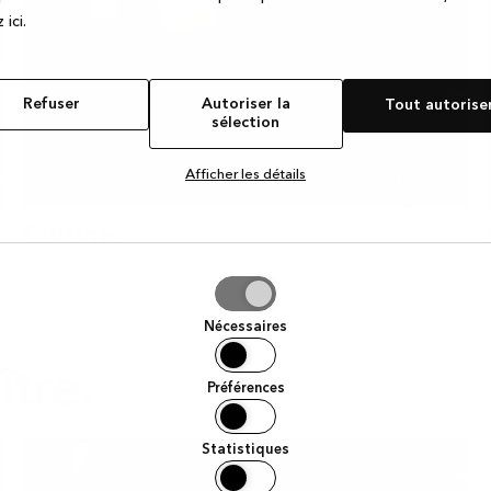
 ic
i.
Refuser
Autoriser la
Tout autorise
sélection
OMBRA green
Afficher les détails
9 661 €
Cuisine.
iser
Nécessaires
tion
tre.
Préférences
Statistiques