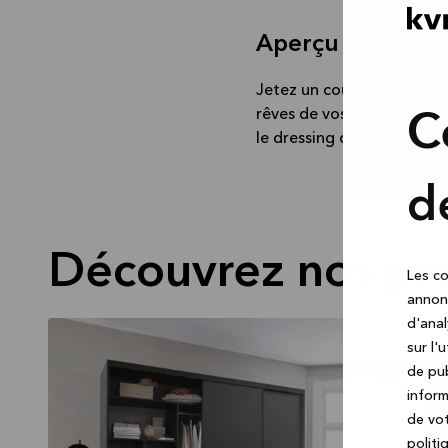
Aperçu de nos pr
Jetez un coup d’œil à nos
rêves de vos clients. Laiss
C
le dressing de leurs rêves.
d
Découvrez nos pro
Les co
annonc
d'anal
sur l'
de pub
inform
de vot
politi