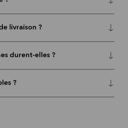
e ?
de livraison ?
es durent-elles ?
bles ?