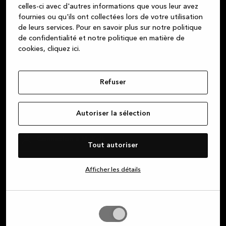
de haute qualité et fabriqués avec des matériaux
celles-ci avec d'autres informations que vous leur avez
durables. Nous faisons de notre mieux pour fournir un
fournies ou qu'ils ont collectées lors de votre utilisation
de leurs services.
Pour en savoir plus sur notre politique
service à la clientèle irréprochable, dès l’instant où
de confidentialité et notre politique en matière de
vous entrez dans l’un de nos magasins, jusqu’à
cookies, cliquez ic
i.
l’installation complète de votre nouvelle cuisine, salle
de bains ou dressing.
Refuser
À propos de Kvik
Autoriser la sélection
Connexion à MyKvik
Tout autoriser
Fixer un rendez-vous
Afficher les détails
Trouver un magasin
Autoriser
la