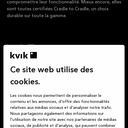
compromettre leur fonctionnalité. Mieux encore, elles
sont toutes certifiées Cradle to Cradle, un choix
durable sur toute la gamme.
Nous pensons que l’achat d’une cuisine doit être aussi
Ce site web utilise des
plaisant que les moments que vous allez y vivre. Tous
les repas que vous y préparez, les conversations de fin
cookies.
de soirée que vous avez avec des amis autour d’un
verre de vin, les devoirs que les enfants font sur le
Les cookies nous permettent de personnaliser le
coin de la table, les jeux de cartes endiablés : la
contenu et les annonces, d'offrir des fonctionnalités
cuisine est au cœur de la vie de famille. Mais que vous
relatives aux médias sociaux et d'analyser notre trafic.
achetiez une cuisine, une salle de bains ou un
Nous partageons également des informations sur
dressing, nous sommes votre partenaire de confiance
l'utilisation de notre site avec nos partenaires de médias
pour vous fournir de beaux produits au design danois,
sociaux, de publicité et d'analyse, qui peuvent combiner