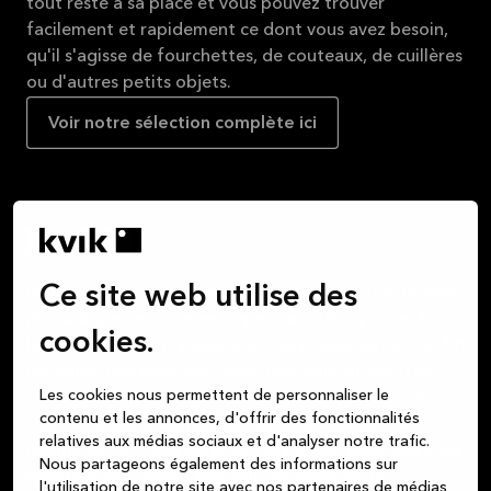
tout reste à sa place et vous pouvez trouver
facilement et rapidement ce dont vous avez besoin,
qu'il s'agisse de fourchettes, de couteaux, de cuillères
ou d'autres petits objets.
Voir notre sélection complète ici
Ce site web utilise des
Nous pensons que l’achat d’une cuisine doit être aussi
plaisant que les moments que vous allez y vivre. Tous
cookies.
les repas que vous y préparez, les conversations de fin
de soirée que vous avez avec des amis autour d’un
Les cookies nous permettent de personnaliser le
verre de vin, les devoirs que les enfants font sur le
contenu et les annonces, d'offrir des fonctionnalités
coin de la table, les jeux de cartes endiablés : la
relatives aux médias sociaux et d'analyser notre trafic.
cuisine est au cœur de la vie de famille. Mais que vous
Nous partageons également des informations sur
achetiez une cuisine, une salle de bains ou un
l'utilisation de notre site avec nos partenaires de médias