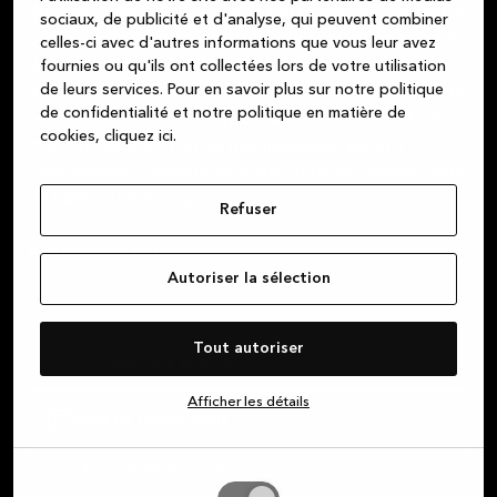
dressing, nous sommes votre partenaire de confiance
sociaux, de publicité et d'analyse, qui peuvent combiner
pour vous fournir de beaux produits au design danois,
celles-ci avec d'autres informations que vous leur avez
de haute qualité et fabriqués avec des matériaux
fournies ou qu'ils ont collectées lors de votre utilisation
de leurs services.
Pour en savoir plus sur notre politique
durables. Nous faisons de notre mieux pour fournir un
de confidentialité et notre politique en matière de
service à la clientèle irréprochable, dès l’instant où
cookies, cliquez ic
i.
vous entrez dans l’un de nos magasins, jusqu’à
l’installation complète de votre nouvelle cuisine, salle
de bains ou dressing.
Refuser
À propos de Kvik
Autoriser la sélection
Tout autoriser
Connexion à MyKvik
Afficher les détails
Fixer un rendez-vous
Trouver un magasin
Autoriser