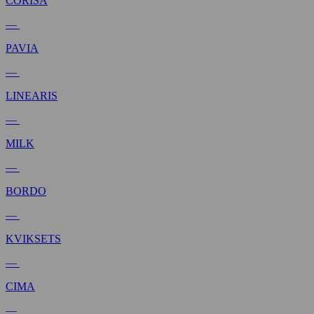
CORISA
—
PAVIA
—
LINEARIS
—
MILK
—
BORDO
—
KVIKSETS
—
CIMA
—