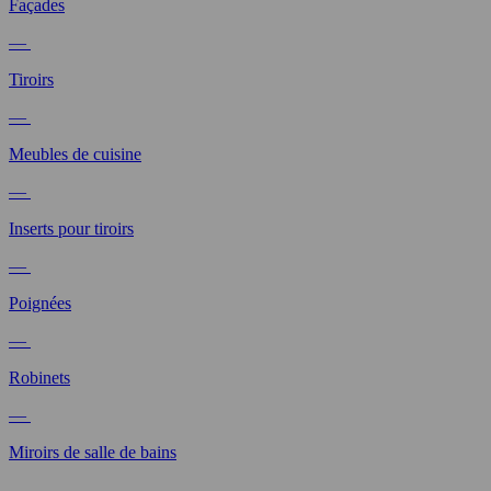
Façades
—
Tiroirs
—
Meubles de cuisine
—
Inserts pour tiroirs
—
Poignées
—
Robinets
—
Miroirs de salle de bains
—