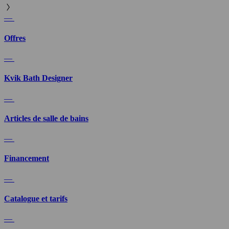
—
Offres
—
Kvik Bath Designer
—
Articles de salle de bains
—
Financement
—
Catalogue et tarifs
—