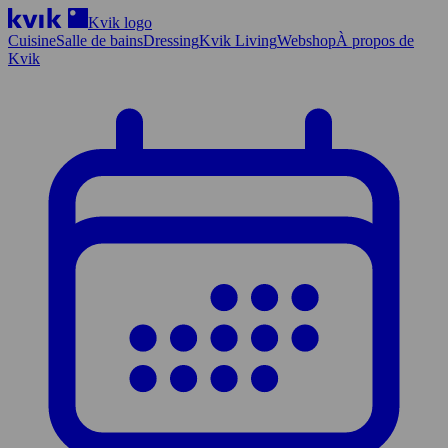
Kvik logo
Cuisine
Salle de bains
Dressing
Kvik Living
Webshop
À propos de
Kvik