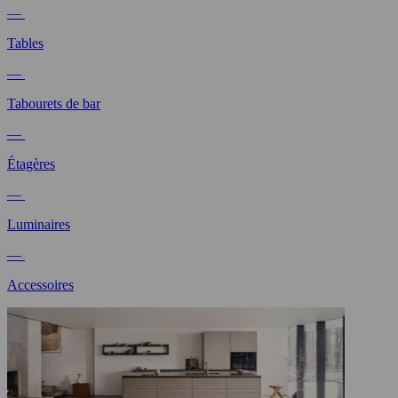
—
Tables
—
Tabourets de bar
—
Étagères
—
Luminaires
—
Accessoires