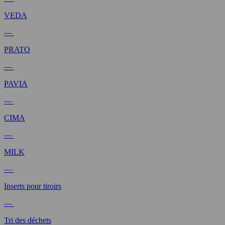
VEDA
—
PRATO
—
PAVIA
—
CIMA
—
MILK
—
Inserts pour tiroirs
—
Tri des déchets