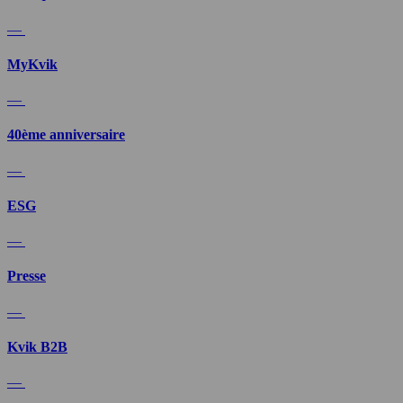
—
MyKvik
—
40ème anniversaire
—
ESG
—
Presse
—
Kvik B2B
—