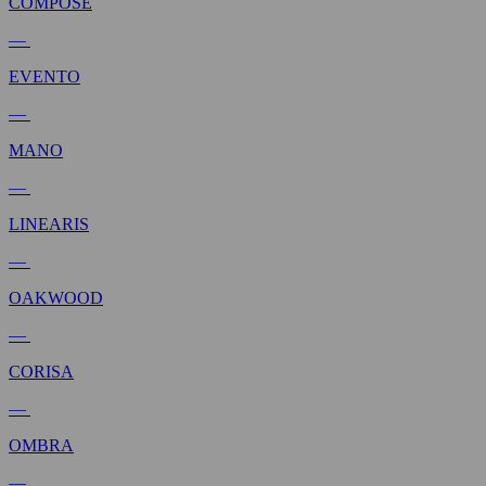
COMPOSE
—
EVENTO
—
MANO
—
LINEARIS
—
OAKWOOD
—
CORISA
—
OMBRA
—