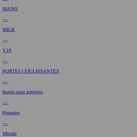
MANO
—
MILK
—
V19
—
PORTES COULISSANTES
—
Inserts pour armoires
—
Poignées
—
Miroirs