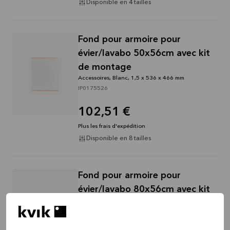
Disponible en 4 tailles
Fond pour armoire pour
évier/lavabo 50x56cm avec kit
de montage
Accessoires, Blanc, 1,5 x 536 x 466 mm
IP0175526
102,51 €
Plus les frais d'expédition
Disponible en 8 tailles
Fond pour armoire pour
évier/lavabo 80x56cm avec kit
de montage
Accessoires, Blanc, 1,5 x 536 x 766 mm
IP0175826