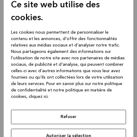
Ce site web utilise des
111,27 €
cookies.
Plus les frais d'expédition
Disponible en 8 tailles
Les cookies nous permettent de personnaliser le
contenu et les annonces, d'offrir des fonctionnalités
relatives aux médias sociaux et d'analyser notre trafic.
Fond pour armoire pour
Nous partageons également des informations sur
évier/lavabo 60x56cm avec kit
l'utilisation de notre site avec nos partenaires de médias
sociaux, de publicité et d'analyse, qui peuvent combiner
de montage
celles-ci avec d'autres informations que vous leur avez
Accessoires, Blanc, 1,5 x 536 x 566 mm
fournies ou qu'ils ont collectées lors de votre utilisation
IP0175626
de leurs services.
Pour en savoir plus sur notre politique
de confidentialité et notre politique en matière de
104,68 €
cookies, cliquez ic
i.
Plus les frais d'expédition
Disponible en 8 tailles
Refuser
Fond pour armoire pour
Autoriser la sélection