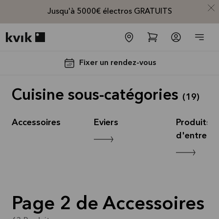
Jusqu'à 5000€ électros GRATUITS
Kvik logo
Fixer un rendez-vous
Cuisine sous-catégories
(
19
)
Accessoires
Eviers
Produits
d'entretie
Jusqu'à
5000€
d'appareils
électros
Page 2 de Accessoires
GRATUITS*