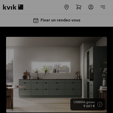
Kvik logo
Fixer un rendez-vous
Jusqu'à
5000€
d'appareils
électros
GRATUITS*
Lire la
OMBRA green
9 661 €
suite