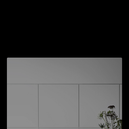
nous avons calculé l'impact en CO2 d'une cuisine
sur une durée de vie de 15 ans.
Nous avons appris qu'il est possible de
prendre quelques décisions relativement simples
qui peuvent avoir un impact important.