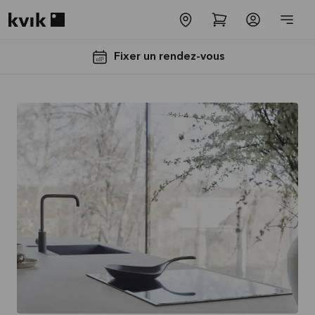
Kvik logo
Fixer un rendez-vous
Jusqu'à
5000€
d'appareils
électros
GRATUITS*
Lire la
suite