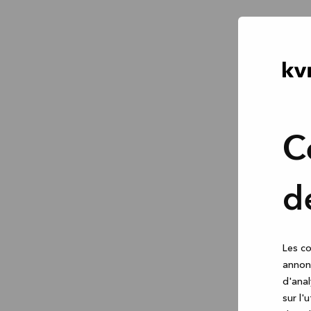
C
d
Les co
annonc
d'anal
sur l'