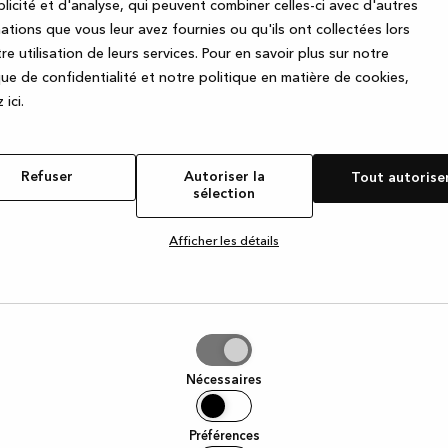
licité et d'analyse, qui peuvent combiner celles-ci avec d'autres
ations que vous leur avez fournies ou qu'ils ont collectées lors
re utilisation de leurs services.
Pour en savoir plus sur notre
e exception has occurred
while loading
www.kvik.be
(see the browse
que de confidentialité et notre politique en matière de cookies,
 ic
i.
Refuser
Autoriser la
Tout autorise
sélection
Afficher les détails
iser
Nécessaires
tion
Préférences