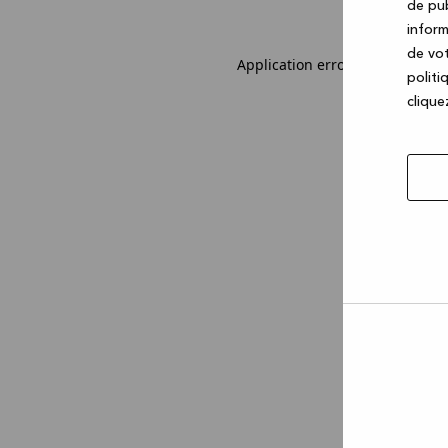
de pub
inform
de vot
Application error: a client-sid
politi
cliquez
Autor
la
sélec