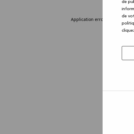
de pub
inform
de vot
Application error: a client-sid
politi
cliquez
Autor
la
sélec