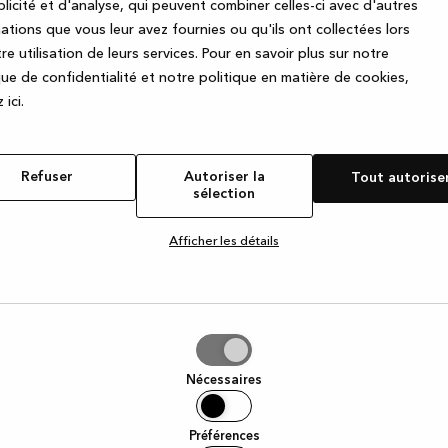
licité et d'analyse, qui peuvent combiner celles-ci avec d'autres
ations que vous leur avez fournies ou qu'ils ont collectées lors
re utilisation de leurs services.
Pour en savoir plus sur notre
e exception has occurred
while loading
www.kvik.be
(see the browse
que de confidentialité et notre politique en matière de cookies,
 ic
i.
Refuser
Autoriser la
Tout autorise
sélection
Afficher les détails
iser
Nécessaires
tion
Préférences