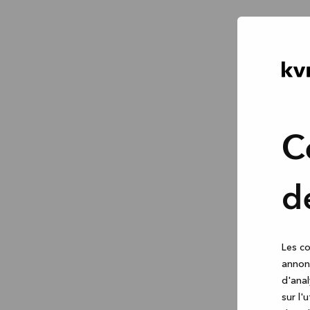
C
d
Les co
annonc
d'anal
sur l'