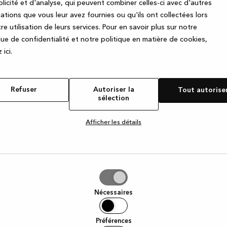
licité et d'analyse, qui peuvent combiner celles-ci avec d'autres
ations que vous leur avez fournies ou qu'ils ont collectées lors
re utilisation de leurs services.
Pour en savoir plus sur notre
e exception has occurred
while loading
www.kvik.be
(see the browse
que de confidentialité et notre politique en matière de cookies,
 ic
i.
Refuser
Autoriser la
Tout autorise
sélection
Afficher les détails
iser
Nécessaires
tion
Préférences