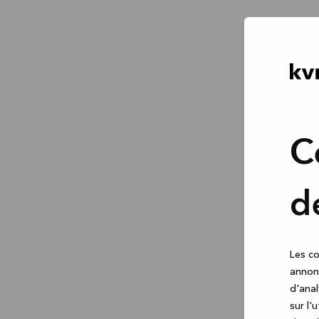
C
d
Les co
annonc
d'anal
sur l'