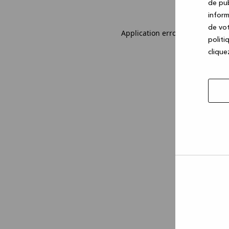
de pub
inform
de vot
Application error: a client-sid
politi
cliquez
Autor
la
sélec