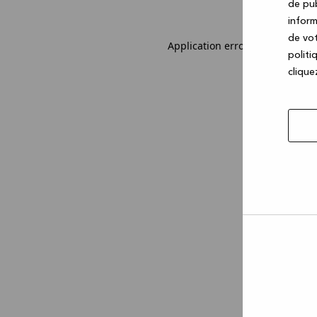
de pub
inform
de vot
Application error: a client-sid
politi
cliquez
Autor
la
sélec