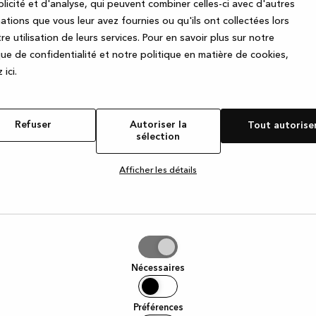
licité et d'analyse, qui peuvent combiner celles-ci avec d'autres
ations que vous leur avez fournies ou qu'ils ont collectées lors
re utilisation de leurs services.
Pour en savoir plus sur notre
e exception has occurred
while loading
www.kvik.be
(see the browse
que de confidentialité et notre politique en matière de cookies,
 ic
i.
Refuser
Autoriser la
Tout autorise
sélection
Afficher les détails
iser
Nécessaires
tion
Préférences