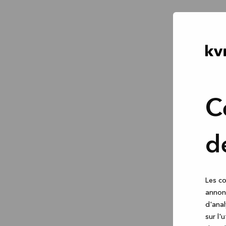
C
d
Les co
annonc
d'anal
sur l'