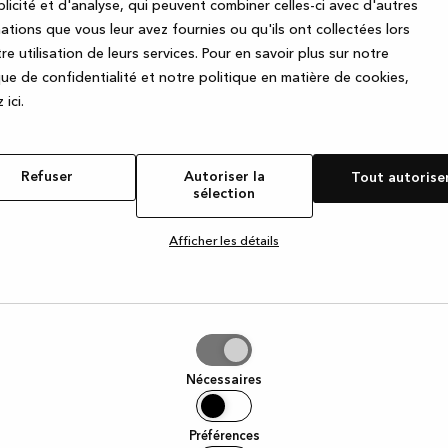
licité et d'analyse, qui peuvent combiner celles-ci avec d'autres
ations que vous leur avez fournies ou qu'ils ont collectées lors
re utilisation de leurs services.
Pour en savoir plus sur notre
e exception has occurred
while loading
www.kvik.be
(see the browse
que de confidentialité et notre politique en matière de cookies,
 ic
i.
Refuser
Autoriser la
Tout autorise
sélection
Afficher les détails
iser
Nécessaires
tion
Préférences