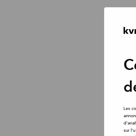
C
d
Les co
annonc
d'anal
sur l'