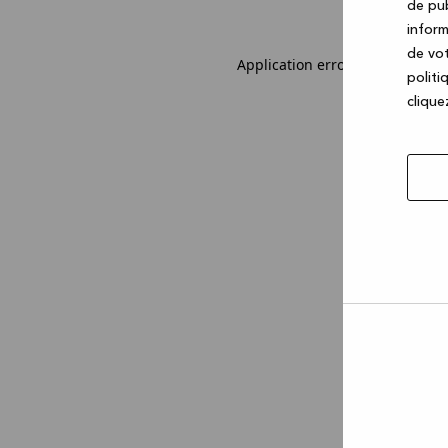
de pub
inform
de vot
Application error: a client-sid
politi
cliquez
Autor
la
sélec