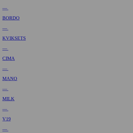
—
BORDO
—
KVIKSETS
—
CIMA
—
MANO
—
MILK
—
V19
—