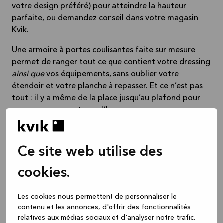
votre design préféré) pour atteindre la hauteur
parfaite, ou demandez conseil dans votre
magasin
Kvik
.
Une armoire à portes coulisantes faite sur mesure
permet de ranger tout ce que contient votre dressing
ainsi que
vos équipements, sans oublier votre
étendoir et votre planche à repasser. Et ce n’est pas
tout : il y a même de la place jusqu’au plafond pour
ranger vos couvertures d’hiver.
Ce site web utilise des
cookies.
Les cookies nous permettent de personnaliser le
contenu et les annonces, d'offrir des fonctionnalités
relatives aux médias sociaux et d'analyser notre trafic.