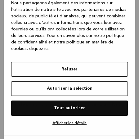
Nous partageons également des informations sur
Vous avez fait la récolte de
l'utilisation de notre site avec nos partenaires de médias
sociaux, de publicité et d'analyse, qui peuvent combiner
votre potager ou rentrez du
celles-ci avec d'autres informations que vous leur avez
marché ? Nous avons ce
fournies ou qu'ils ont collectées lors de votre utilisation
de leurs services.
Pour en savoir plus sur notre politique
qu’il vous faut pour tout
de confidentialité et notre politique en matière de
cookies, cliquez ic
i.
nettoyer avec style !
Si vous utilisez votre arrière-cuisine pour préparer de
Refuser
grands repas, les informations qui suivent devraient
vous intéresser. Un plan de travail moderne et bien
Autoriser la sélection
équipé ne suffit pas. Vous avez besoin d'une zone de
préparation bien conçue pour éviter de transformer
votre buanderie en un véritable capharnaüm. Nous
Tout autoriser
vous suggérons d’installer un
évier profond
de qualité
ainsi qu’
un robinet de cuisine
puissant adaptés à vos
Afficher les détails
besoins, la préparation des aliments et, bien sûr, vos
projets culinaires.