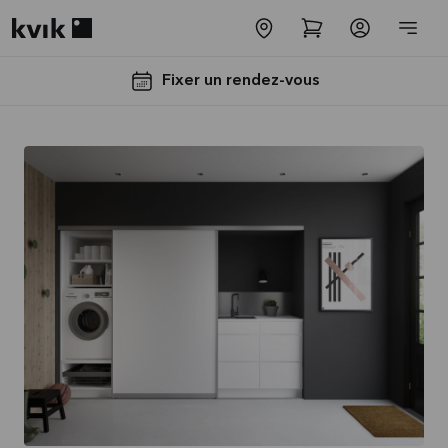
Kvik logo
Fixer un rendez-vous
Jusqu'à
5000€
d'appareils
électros
GRATUITS*
Lire la
suite