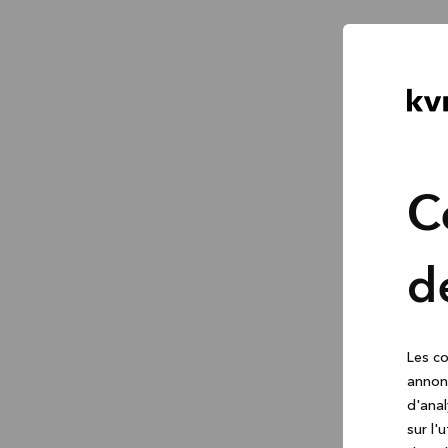
C
d
Les co
annonc
d'anal
sur l'