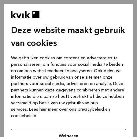
Deze website maakt gebruik
van cookies
We gebruiken cookies om content en advertenties te
personaliseren, om functies voor social media te bieden
en om ons websiteverkeer te analyseren. Ook delen we
informatie over uw gebruik van onze site met onze
partners voor social media, adverteren en analyse. Deze
partners kunnen deze gegevens combineren met andere
informatie die u aan ze heeft verstrekt of die ze hebben
verzameld op basis van uw gebruik van hun
services.
Lees hier meer over ons privacybeleid en
cookiebeleid
Application error: a client-side exception has occurred
while
loading
www.kvik.be
(see the browser console for more
Weigeren