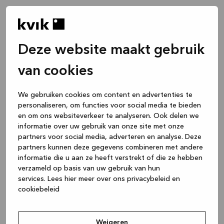
Deze website maakt gebruik
van cookies
We gebruiken cookies om content en advertenties te
personaliseren, om functies voor social media te bieden
en om ons websiteverkeer te analyseren. Ook delen we
informatie over uw gebruik van onze site met onze
partners voor social media, adverteren en analyse. Deze
partners kunnen deze gegevens combineren met andere
informatie die u aan ze heeft verstrekt of die ze hebben
verzameld op basis van uw gebruik van hun
services.
Lees hier meer over ons privacybeleid en
cookiebeleid
Application error: a client-side exception has occurred
while
loading
www.kvik.be
(see the browser console for more
Weigeren