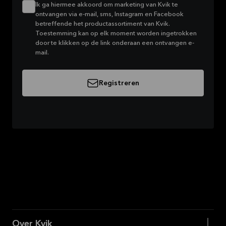
Ik ga hiermee akkoord om marketing van Kvik te
ontvangen via e-mail, sms, Instagram en Facebook
betreffende het productassortiment van Kvik.
Toestemming kan op elk moment worden ingetrokken
door te klikken op de link onderaan een ontvangen e-
mail.
Registreren
Over Kvik