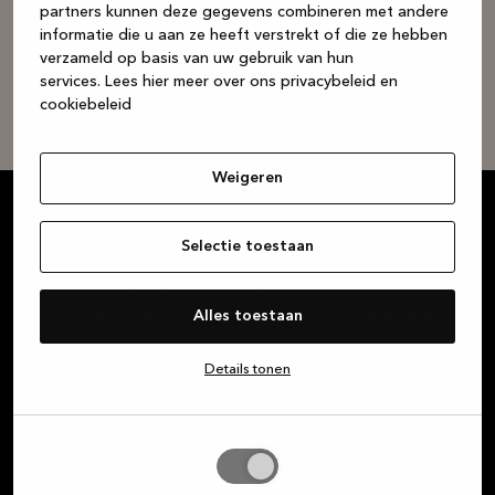
partners kunnen deze gegevens combineren met andere
plaatselijke winkel
informatie die u aan ze heeft verstrekt of die ze hebben
verzameld op basis van uw gebruik van hun
We hebben tijd in de agenda wanneer het jou uitkomt
services.
Lees hier meer over ons privacybeleid en
cookiebeleid
Maak een afspraak
Weigeren
Selectie toestaan
Wij vinden dat een keuken kopen net zo leuk moet
zijn als het leven in die keuken. Alle maaltijden die je
Alles toestaan
klaarmaakt, de gesprekken met vrienden bij een glas
wijn, het huiswerk dat de kinderen aan tafel maken,
Details tonen
de gezelschapsspelletjes die je speelt … De keuken is
het centrum van je leven. Wij zijn je betrouwbare
partner voor prachtige, hoogwaardige Deense
Selectie
designproducten in duurzame materialen, of je nu op
toestaan