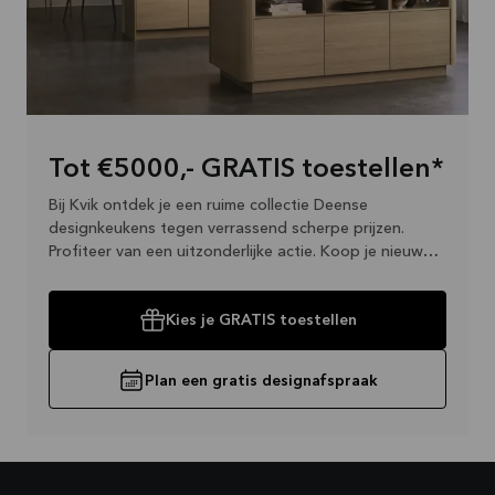
Tot €5000,- GRATIS toestellen*
Bij Kvik ontdek je een ruime collectie Deense
designkeukens tegen verrassend scherpe prijzen.
Profiteer van een uitzonderlijke actie. Koop je nieuwe
keuken en ontvang een set GRATIS toestellen ter
waarde van maximaal €5.000. Wees er snel bij, want
Kies je GRATIS toestellen
deze aanbieding is slechts tijdelijk verlengd.
Plan een gratis designafspraak