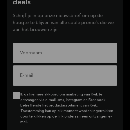
deals
Schrijf je in op onze nieuwsbrief om op de
hoogte te blijven van alle coole promo’s die we
aan het brouwen zijn.
Voornaam
E-mail
Ik ga hiermee akkoord om marketing van Kvik te
ontvangen via e-mail, sms, Instagram en Facebook
betreffende het productassortiment van Kvik.
Toestemming kan op elk moment worden ingetrokken
door te klikken op de link onderaan een ontvangen e-
mail.