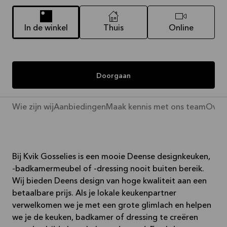
In de winkel
Thuis
Online
Doorgaan
Wie zijn wij
Aanbiedingen
Maak kennis met ons team
Over 
Bij Kvik Gosselies is een mooie Deense designkeuken,
-badkamermeubel of -dressing nooit buiten bereik.
Wij bieden Deens design van hoge kwaliteit aan een
betaalbare prijs. Als je lokale keukenpartner
verwelkomen we je met een grote glimlach en helpen
we je de keuken, badkamer of dressing te creëren