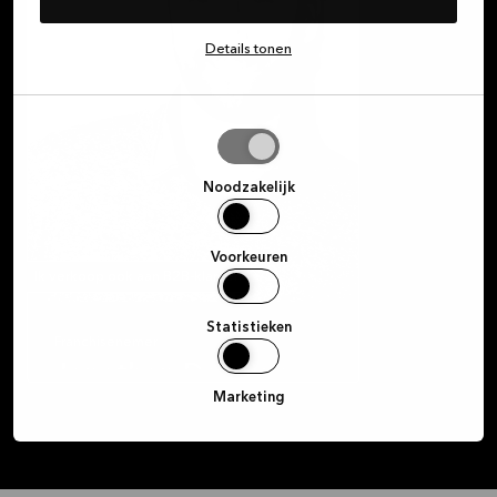
Details tonen
Selectie
toestaan
Noodzakelijk
Voorkeuren
Ik verkoop ook aan B2B-klanten
Statistieken
Franchisenemer
Jonathan Degrève
Marketing
jonathande@gosselies.kvik.be