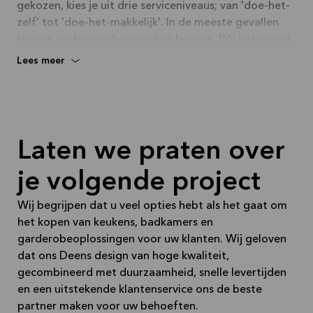
gekozen, kies je uit drie serviceniveaus; van 'doe-het-
zelf' tot 'doe-het-makkelijk'. In de meeste gevallen
kunnen wij binnen twee weken leveren. Wij heten niet
voor niets Kvik.
Lees meer
Hier vindt u onze openingstijden, contactgegevens en
kunt u direct contact opnemen met onze
keukenadviseurs.
Laten we praten over
je volgende project
Wij begrijpen dat u veel opties hebt als het gaat om
het kopen van keukens, badkamers en
garderobeoplossingen voor uw klanten. Wij geloven
dat ons Deens design van hoge kwaliteit,
gecombineerd met duurzaamheid, snelle levertijden
en een uitstekende klantenservice ons de beste
partner maken voor uw behoeften.