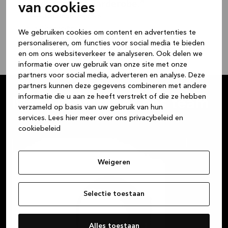
badkamer of garderobe.
van cookies
--
Jonathan Degrève
Franchisenemer
We gebruiken cookies om content en advertenties te
personaliseren, om functies voor social media te bieden
en om ons websiteverkeer te analyseren. Ook delen we
informatie over uw gebruik van onze site met onze
partners voor social media, adverteren en analyse. Deze
partners kunnen deze gegevens combineren met andere
informatie die u aan ze heeft verstrekt of die ze hebben
Maak kennis met ons team
verzameld op basis van uw gebruik van hun
services.
Lees hier meer over ons privacybeleid en
cookiebeleid
Weigeren
Selectie toestaan
Alles toestaan