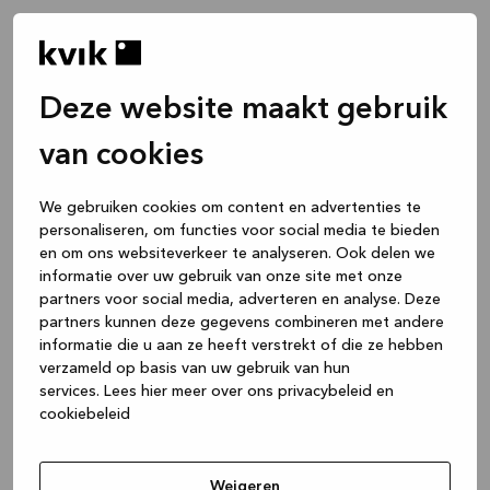
Deze website maakt gebruik
van cookies
We gebruiken cookies om content en advertenties te
personaliseren, om functies voor social media te bieden
en om ons websiteverkeer te analyseren. Ook delen we
informatie over uw gebruik van onze site met onze
partners voor social media, adverteren en analyse. Deze
partners kunnen deze gegevens combineren met andere
informatie die u aan ze heeft verstrekt of die ze hebben
verzameld op basis van uw gebruik van hun
services.
Lees hier meer over ons privacybeleid en
cookiebeleid
Application error: a client-side exception has occurred
while
loading
www.kvik.be
(see the browser console for more
Weigeren