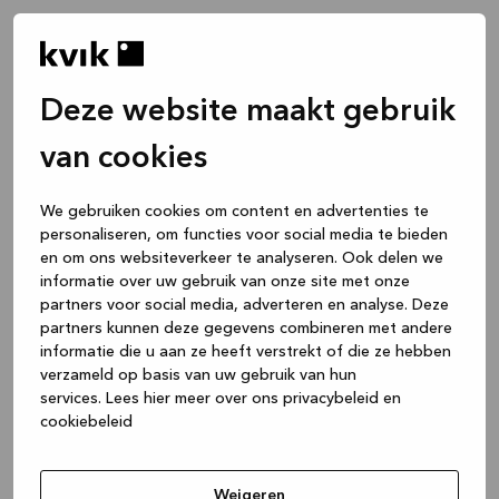
Deze website maakt gebruik
van cookies
We gebruiken cookies om content en advertenties te
personaliseren, om functies voor social media te bieden
en om ons websiteverkeer te analyseren. Ook delen we
informatie over uw gebruik van onze site met onze
partners voor social media, adverteren en analyse. Deze
partners kunnen deze gegevens combineren met andere
informatie die u aan ze heeft verstrekt of die ze hebben
verzameld op basis van uw gebruik van hun
services.
Lees hier meer over ons privacybeleid en
cookiebeleid
Application error: a client-side exception has occurred
while
loading
www.kvik.be
(see the browser console for more
Weigeren