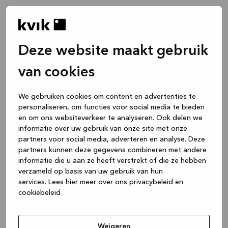
Deze website maakt gebruik
van cookies
We gebruiken cookies om content en advertenties te
personaliseren, om functies voor social media te bieden
en om ons websiteverkeer te analyseren. Ook delen we
informatie over uw gebruik van onze site met onze
partners voor social media, adverteren en analyse. Deze
partners kunnen deze gegevens combineren met andere
informatie die u aan ze heeft verstrekt of die ze hebben
verzameld op basis van uw gebruik van hun
services.
Lees hier meer over ons privacybeleid en
cookiebeleid
Application error: a client-side exception has occurred
while
loading
www.kvik.be
(see the browser console for more
Weigeren