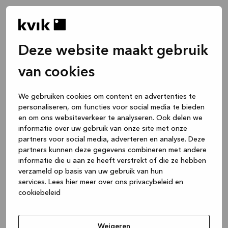
Deze website maakt gebruik
van cookies
We gebruiken cookies om content en advertenties te
personaliseren, om functies voor social media te bieden
en om ons websiteverkeer te analyseren. Ook delen we
informatie over uw gebruik van onze site met onze
partners voor social media, adverteren en analyse. Deze
partners kunnen deze gegevens combineren met andere
informatie die u aan ze heeft verstrekt of die ze hebben
verzameld op basis van uw gebruik van hun
services.
Lees hier meer over ons privacybeleid en
cookiebeleid
Application error: a client-side exception has occurred
while
loading
www.kvik.be
(see the browser console for more
Weigeren