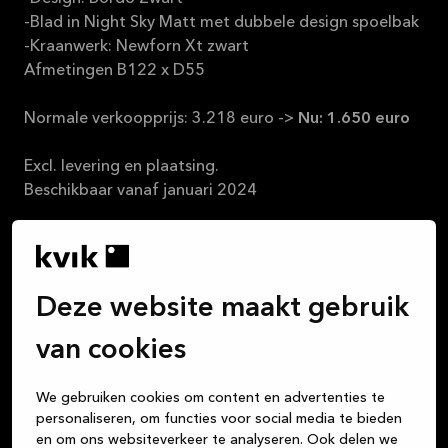
-Blad in Night Sky Matt met dubbele design spoelbak
-Kraanwerk: Newforn Xt zwart
Afmetingen B122 x D55
Normale verkoopprijs: 3.218 euro ->
Nu: 1.650 euro
Excl. levering en plaatsing.
Beschikbaar vanaf januari 2024
Deze website maakt gebruik
van cookies
Wij vinden dat een keuken kopen net zo leuk moet
zijn als het leven in die keuken. Alle maaltijden die je
We gebruiken cookies om content en advertenties te
klaarmaakt, de gesprekken met vrienden bij een glas
personaliseren, om functies voor social media te bieden
wijn, het huiswerk dat de kinderen aan tafel maken,
en om ons websiteverkeer te analyseren. Ook delen we
de gezelschapsspelletjes die je speelt … De keuken is