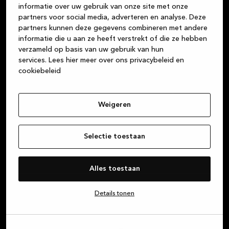
informatie over uw gebruik van onze site met onze
het centrum van je leven. Wij zijn je betrouwbare
partners voor social media, adverteren en analyse. Deze
partner voor prachtige, hoogwaardige Deense
partners kunnen deze gegevens combineren met andere
designproducten in duurzame materialen, of je nu op
informatie die u aan ze heeft verstrekt of die ze hebben
zoek bent naar een keuken, badkamer of maatkast.
verzameld op basis van uw gebruik van hun
services.
Lees hier meer over ons privacybeleid en
Wij streven er altijd naar om een fantastische
cookiebeleid
klantenservice te bieden, vanaf het moment dat je
een van onze winkels binnenstapt tot het moment
dat je thuis je nieuwe keuken, badkamer of maatkast
Weigeren
kunt bewonderen.
Over Kvik
Selectie toestaan
Alles toestaan
Inloggen op MyKvik
Details tonen
Plan een gratis designafspraak