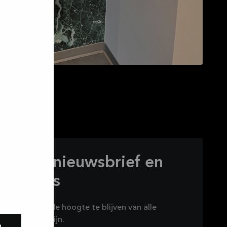
 op onze nieuwsbrief en
eve deals
wsbrief om op de hoogte te blijven van alle
het brouwen zijn.
n