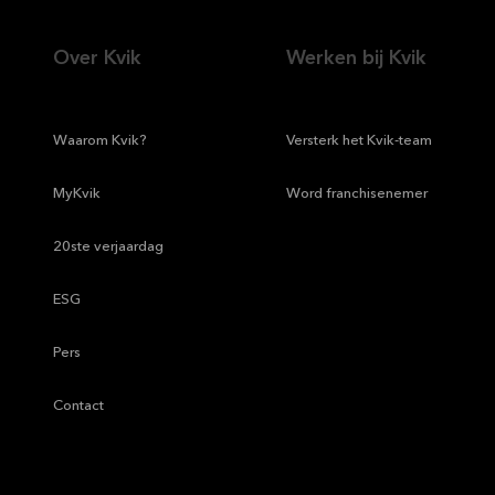
Over Kvik
Werken bij Kvik
—
Waarom Kvik?
—
Versterk het Kvik-team
—
MyKvik
—
Word franchisenemer
—
20ste verjaardag
—
ESG
—
Pers
—
Contact