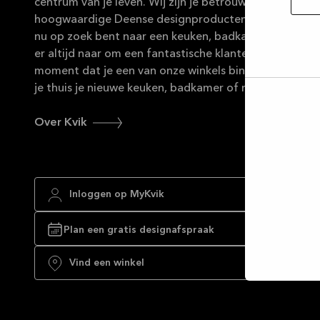
centrum van je leven. Wij zijn je betrouwbare partner 
hoogwaardige Deense designproducten in duurzame ma
nu op zoek bent naar een keuken, badkamer of maatka
er altijd naar om een fantastische klantenservice te b
moment dat je een van onze winkels binnenstapt tot
je thuis je nieuwe keuken, badkamer of maatkast kun
Selec
toest
Over Kvik
Inloggen op MyKvik
Plan een gratis designafspraak
Vind een winkel