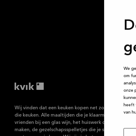
D
g
We geb
om fun
analys
onze p
kunne
heeft 
Wij vinden dat een keuken kopen net zo leuk moet zijn 
van hu
die keuken. Alle maaltijden die je klaarmaakt, de ges
vrienden bij een glas wijn, het huiswerk dat de kindere
maken, de gezelschapsspelletjes die je speelt … De ke