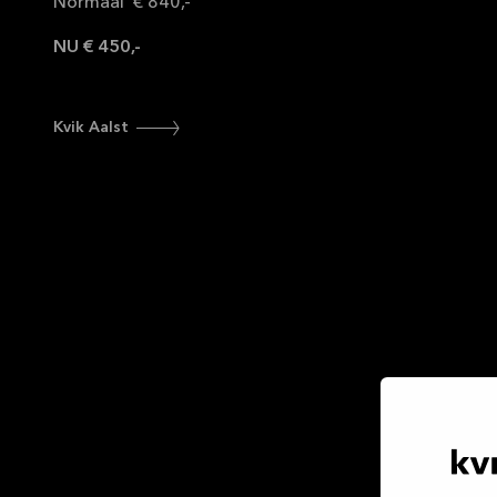
Normaal € 840,-
NU € 450,-
Kvik Aalst